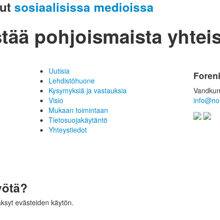
sut
sosiaalisissa medioissa
tää pohjoismaista yhtei
Uutisia
Foren
Lehdistöhuone
Kysymyksiä ja vastauksia
Vandkun
Visio
info@no
Mukaan toimintaan
Tietosuojakäytäntö
Yhteystiedot
yötä?
äksyt evästeiden käytön.