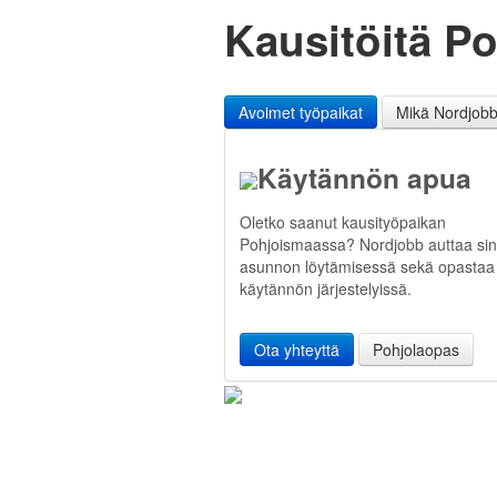
Kausitöitä Po
Avoimet työpaikat
Mikä Nordjob
Käytännön apua
Oletko saanut kausityöpaikan
Pohjoismaassa? Nordjobb auttaa si
asunnon löytämisessä sekä opastaa
käytännön järjestelyissä.
Ota yhteyttä
Pohjolaopas