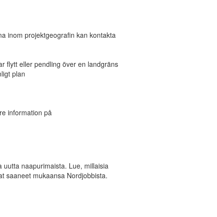
rna inom projektgeografin kan kontakta
 flytt eller pendling över en landgräns
ligt plan
re information på
uutta naapurimaista. Lue, millaisia
vat saaneet mukaansa Nordjobbista.