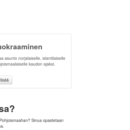
uokraaminen
a asunto norjalaiselle, islantilaiselle
hjoismaalaiselle kauden ajaksi.
lisää
sa?
en Pohjoismaahan? Sinua opastetaan
na.