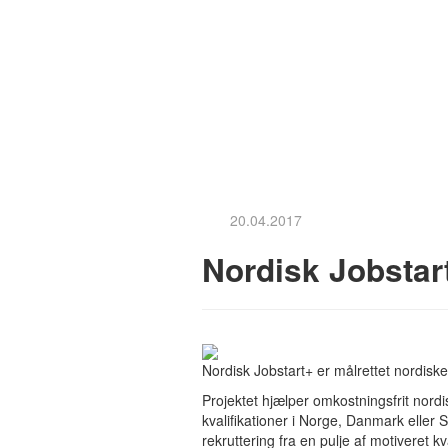
20.04.2017
Nordisk Jobstar
Nordisk Jobstart+ er målrettet nordis
Projektet hjælper omkostningsfrit nor
kvalifikationer i Norge, Danmark eller
rekruttering fra en pulje af motiveret kv