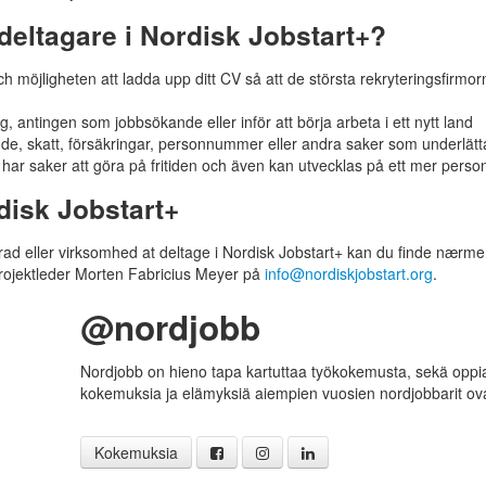
eltagare i Nordisk Jobstart+?
 möjligheten att ladda upp ditt CV så att de största rekryteringsfirmo
g, antingen som jobbsökande eller inför att börja arbeta i ett nytt land
e, skatt, försäkringar, personnummer eller andra saker som underlättar
u har saker att göra på fritiden och även kan utvecklas på ett mer person
isk Jobstart+
d eller virksomhed at deltage i Nordisk Jobstart+ kan du finde nærme
projektleder Morten Fabricius Meyer på
info@nordiskjobstart.org
.
@nordjobb
Nordjobb on hieno tapa kartuttaa työkokemusta, sekä oppia 
kokemuksia ja elämyksiä aiempien vuosien nordjobbarit o
Kokemuksia