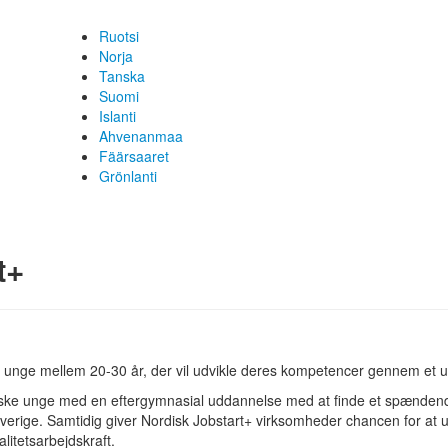
Ruotsi
Norja
Tanska
Suomi
Islanti
Ahvenanmaa
Fäärsaaret
Grönlanti
t+
ke unge mellem 20-30 år, der vil udvikle deres kompetencer gennem et 
diske unge med en eftergymnasial uddannelse med at finde et spænden
 Sverige. Samtidig giver Nordisk Jobstart+ virksomheder chancen for at 
alitetsarbejdskraft.