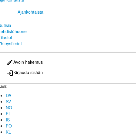
Ajankohtaista
Uutisia
Lehdistöhuone
ilastot
Yhteystiedot
Avoin hakemus
Kirjaudu sisään
ieli:
DA
SV
NO
FI
IS
FO
KL