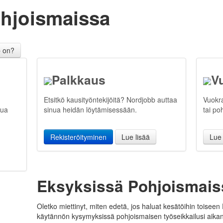
hjois­maissa
b on?
Palkkaus
V
Etsitkö kausityöntekijöitä? Nordjobb auttaa
Vuokra
nua
sinua heidän löytämisessään.
tai po
Rekisteröityminen
Lue lisää
Lue 
Eksyksissä Pohjoismais
Oletko miettinyt, miten edetä, jos haluat kesätöihin toise
käytännön kysymyksissä pohjoismaisen työseikkailusi aika