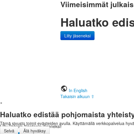
Viimeisimmät julkai
Haluatko edis
Liity jäseneksi
public
In English
Takaisin alkuun ⇧
×
Haluatko edistää pohjomaista yhteist
Tämä sivusto toimii evästeiden avulla. Käyttämällä verkkopalvelua hyv
Liity Pohjola-Nordenin jäseneksi!
Selvä
Älä hyväksy