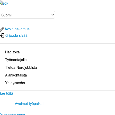
Avoin hakemus
Kirjaudu sisään
Hae töitä
Työnantajalle
Tietoa Nordjobbista
Ajankohtaista
Yhteystiedot
Hae töitä
Avoimet työpaikat
Käytännön apua