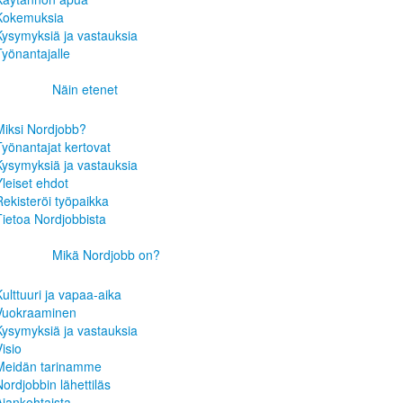
Kokemuksia
Kysymyksiä ja vastauksia
Työnantajalle
Näin etenet
Miksi Nordjobb?
Työnantajat kertovat
Kysymyksiä ja vastauksia
Yleiset ehdot
Rekisteröi työpaikka
Tietoa Nordjobbista
Mikä Nordjobb on?
Kulttuuri ja vapaa-aika
Vuokraaminen
Kysymyksiä ja vastauksia
isio
Meidän tarinamme
Nordjobbin lähettiläs
Ajankohtaista