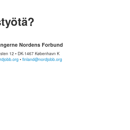
styötä?
ingerne Nordens Forbund
sten 12 • DK-1467 København K
rdjobb.org
•
finland@nordjobb.org