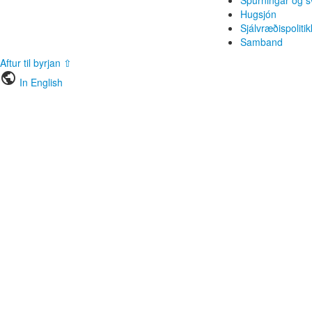
Hugsjón
Sjálvræðispolitik
Samband
Aftur til byrjan ⇧
public
In English