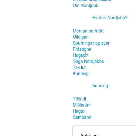
Um Nordjobb
Hvat er Nordjobb?
Mentan og frítíð
Útleigan
Spurningar og svør
Frásøgnir
Hugsjón
Søga Nordjobbs
Tak lut
Kunning
Kunning
Tíðindi
Miðlarúm
Hagtøl
Samband
Søk starv