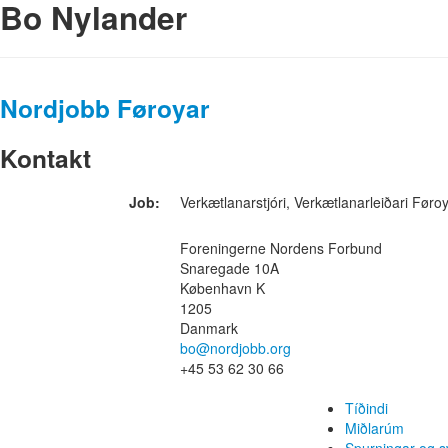
Bo Nylander
Nordjobb Føroyar
Kontakt
Job:
Verkætlanarstjóri, Verkætlanarleiðari Føro
Foreningerne Nordens Forbund
Snaregade 10A
København K
1205
Danmark
bo@nordjobb.org
+45 53 62 30 66
Tíðindi
Miðlarúm
Spurningar og s