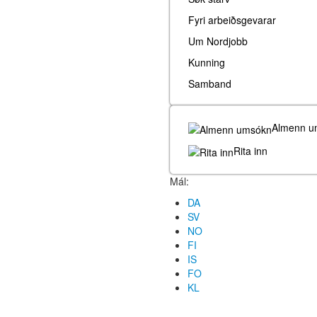
Fyri arbeiðsgevarar
Um Nordjobb
Kunning
Samband
Almenn u
Rita inn
Mál:
DA
SV
NO
FI
IS
FO
KL