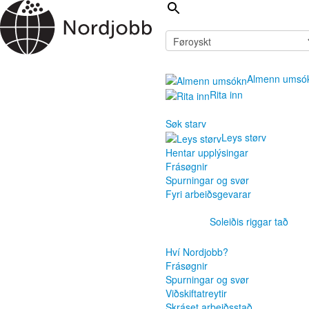
Almenn umsó
Rita inn
Søk starv
Leys størv
Hentar upplýsingar
Frásøgnir
Spurningar og svør
Fyri arbeiðsgevarar
Soleiðis riggar tað
Hví Nordjobb?
Frásøgnir
Spurningar og svør
Viðskiftatreytir
Skráset arbeiðsstað