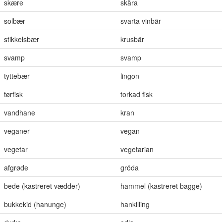
skære
skära
solbær
svarta vinbär
stikkelsbær
krusbär
svamp
svamp
tyttebær
lingon
tørfisk
torkad fisk
vandhane
kran
veganer
vegan
vegetar
vegetarian
afgrøde
gröda
bede (kastreret vædder)
hammel (kastreret bagge)
bukkekid (hanunge)
hankilling