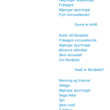
Frásagnir
Algengar spurningar
Fyrir vinnuveitendur
Svona er ferlið
Kostir við Nordjobb
Frásagnir vinnuveitenda
Algengar spurningar
Almennir skilmálar
Skrá vinnustað
Um Nordjobb
Hvað er Nordjobb?
Menning og frístund
Útleiga
Algengar spurningar
Saga okkar
Sýn
Vertu með
Á döfinni