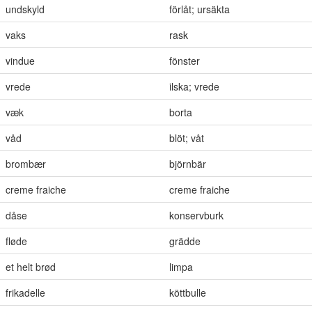
undskyld
förlåt; ursäkta
vaks
rask
vindue
fönster
vrede
ilska; vrede
væk
borta
våd
blöt; våt
brombær
björnbär
creme fraiche
creme fraiche
dåse
konservburk
fløde
grädde
et helt brød
limpa
frikadelle
köttbulle