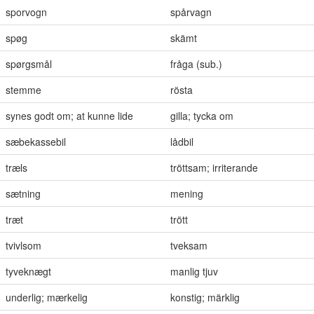
sporvogn
spårvagn
spøg
skämt
spørgsmål
fråga (sub.)
stemme
rösta
synes godt om; at kunne lide
gilla; tycka om
sæbekassebil
lådbil
træls
tröttsam; irriterande
sætning
mening
træt
trött
tvivlsom
tveksam
tyveknægt
manlig tjuv
underlig; mærkelig
konstig; märklig