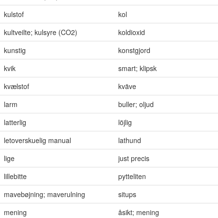
kulstof
kol
kultveilte; kulsyre (CO2)
koldioxid
kunstig
konstgjord
kvik
smart; klipsk
kvælstof
kväve
larm
buller; oljud
latterlig
löjlig
letoverskuelig manual
lathund
lige
just precis
lillebitte
pytteliten
mavebøjning; maverulning
situps
mening
åsikt; mening