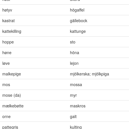
høtyv
högaffel
kastrat
gällebock
kattekilling
kattunge
hoppe
sto
høne
höna
løve
lejon
malkepige
mjölkerska; mjölkpiga
mos
mossa
mose (da)
myr
mælkebøtte
maskros
orne
galt
pattegris
kulting