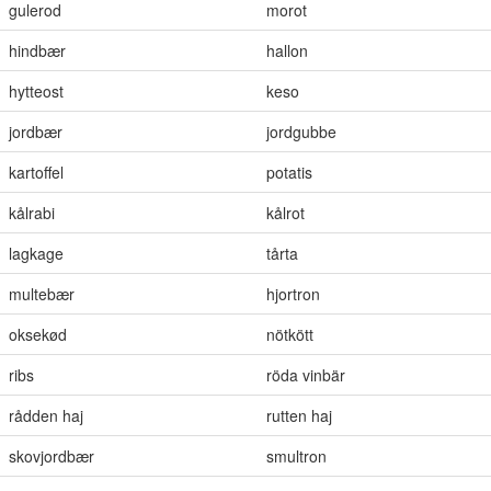
gulerod
morot
hindbær
hallon
hytteost
keso
jordbær
jordgubbe
kartoffel
potatis
kålrabi
kålrot
lagkage
tårta
multebær
hjortron
oksekød
nötkött
ribs
röda vinbär
rådden haj
rutten haj
skovjordbær
smultron