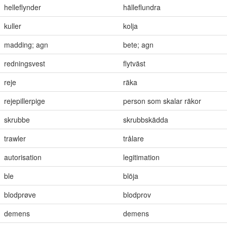
helleflynder
hälleflundra
kuller
kolja
madding; agn
bete; agn
redningsvest
flytväst
reje
räka
rejepillerpige
person som skalar räkor
skrubbe
skrubbskädda
trawler
trålare
autorisation
legitimation
ble
blöja
blodprøve
blodprov
demens
demens