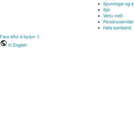
Spurningar og s
Sýn
Vertu með
Persónuverndar
Hafa samband
Fara aftur á byrjun ⇧
public
In English