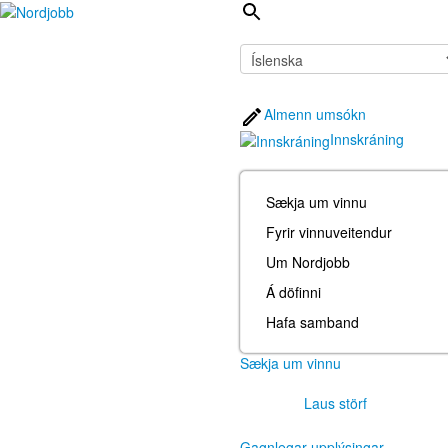
Almenn umsókn
Innskráning
Sækja um vinnu
Fyrir vinnuveitendur
Um Nordjobb
Á döfinni
Hafa samband
Sækja um vinnu
Laus störf
Gagnlegar upplýsingar