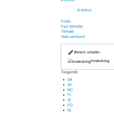
Á döfinni
Fréttir
Fyrir fjölmiðla
Tölfræði
Hafa samband
Almenn umsókn
Innskráning
Tungumál:
DA
SV
NO
FI
IS
FO
KL