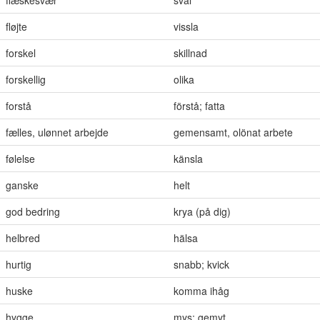
fløjte
vissla
forskel
skillnad
forskellig
olika
forstå
förstå; fatta
fælles, ulønnet arbejde
gemensamt, olönat arbete
følelse
känsla
ganske
helt
god bedring
krya (på dig)
helbred
hälsa
hurtig
snabb; kvick
huske
komma ihåg
hygge
mys; gemyt