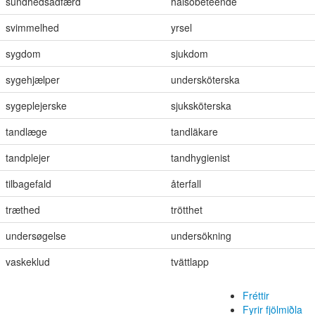
sundhedsadfærd
hälsobeteende
svimmelhed
yrsel
sygdom
sjukdom
sygehjælper
undersköterska
sygeplejerske
sjuksköterska
tandlæge
tandläkare
tandplejer
tandhygienist
tilbagefald
återfall
træthed
trötthet
undersøgelse
undersökning
vaskeklud
tvättlapp
Fréttir
Fyrir fjölmiðla