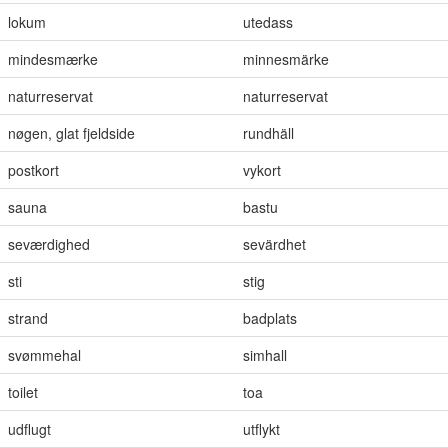
lokum
utedass
mindesmærke
minnesmärke
naturreservat
naturreservat
nøgen, glat fjeldside
rundhäll
postkort
vykort
sauna
bastu
seværdighed
sevärdhet
sti
stig
strand
badplats
svømmehal
simhall
toilet
toa
udflugt
utflykt