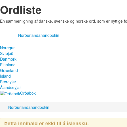
Ordliste
En sammenligning af danske, svenske og norske ord, som er nyttige fo
Norðurlandahandbókin
Noregur
Svíþjóð
Danmörk
Finnland
Grænland
Ísland
Færeyjar
Álandseyjar
Orðabók
Norðurlandahandbókin
Þetta innihald er ekki til á íslensku.