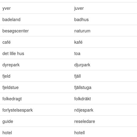
yver
juver
badeland
badhus
besøgscenter
naturum
café
kafé
det lille hus
toa
dyrepark
djurpark
fjeld
fjäll
fjeldstue
fjällstuga
folkedragt
folkdräkt
forlystelsespark
nöjespark
guide
reseledare
hotel
hotell