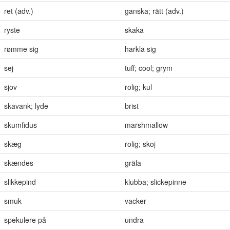
ret (adv.)
ganska; rätt (adv.)
ryste
skaka
rømme sig
harkla sig
sej
tuff; cool; grym
sjov
rolig; kul
skavank; lyde
brist
skumfidus
marshmallow
skæg
rolig; skoj
skændes
gräla
slikkepind
klubba; slickepinne
smuk
vacker
spekulere på
undra