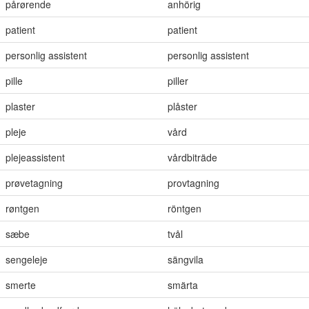
pårørende
anhörig
patient
patient
personlig assistent
personlig assistent
pille
piller
plaster
plåster
pleje
vård
plejeassistent
vårdbiträde
prøvetagning
provtagning
røntgen
röntgen
sæbe
tvål
sengeleje
sängvila
smerte
smärta