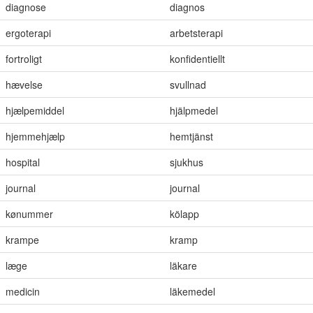
diagnose
diagnos
ergoterapi
arbetsterapi
fortroligt
konfidentiellt
hævelse
svullnad
hjælpemiddel
hjälpmedel
hjemmehjælp
hemtjänst
hospital
sjukhus
journal
journal
kønummer
kölapp
krampe
kramp
læge
läkare
medicin
läkemedel