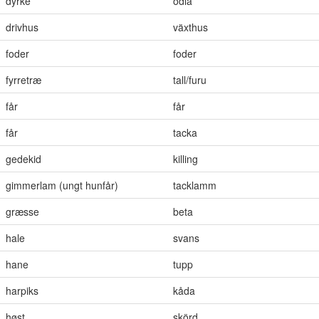
dyrke
odla
drivhus
växthus
foder
foder
fyrretræ
tall/furu
får
får
får
tacka
gedekid
killing
gimmerlam (ungt hunfår)
tacklamm
græsse
beta
hale
svans
hane
tupp
harpiks
kåda
høst
skörd