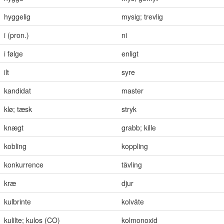
hyggelig
mysig; trevlig
i (pron.)
ni
i følge
enligt
ilt
syre
kandidat
master
klø; tæsk
stryk
knægt
grabb; kille
kobling
koppling
konkurrence
tävling
kræ
djur
kulbrinte
kolväte
kulilte; kulos (CO)
kolmonoxid