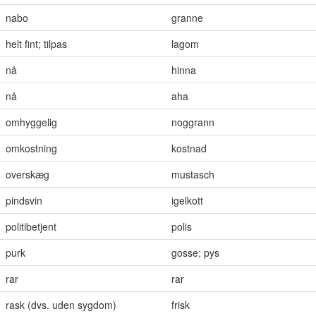
nabo
granne
helt fint; tilpas
lagom
nå
hinna
nå
aha
omhyggelig
noggrann
omkostning
kostnad
overskæg
mustasch
pindsvin
igelkott
politibetjent
polis
purk
gosse; pys
rar
rar
rask (dvs. uden sygdom)
frisk