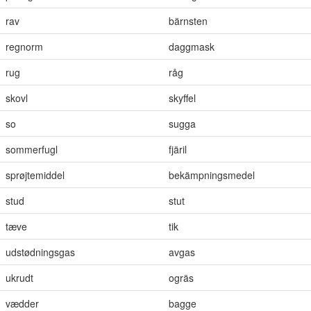
rav
bärnsten
regnorm
daggmask
rug
råg
skovl
skyffel
so
sugga
sommerfugl
fjäril
sprøjtemiddel
bekämpningsmedel
stud
stut
tæve
tik
udstødningsgas
avgas
ukrudt
ogräs
vædder
bagge