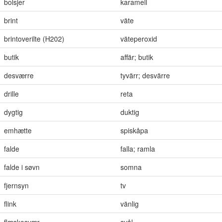
bolsjer
karamell
brint
väte
brintoverilte (H202)
väteperoxid
butik
affär; butik
desværre
tyvärr; desvärre
drille
reta
dygtig
duktig
emhætte
spiskåpa
falde
falla; ramla
falde i søvn
somna
fjernsyn
tv
flink
vänlig
flæskesvær
svål