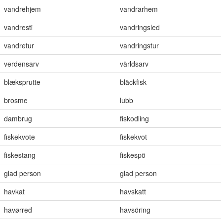
vandrehjem
vandrarhem
vandresti
vandringsled
vandretur
vandringstur
verdensarv
världsarv
blæksprutte
bläckfisk
brosme
lubb
dambrug
fiskodling
fiskekvote
fiskekvot
fiskestang
fiskespö
glad person
glad person
havkat
havskatt
havørred
havsöring