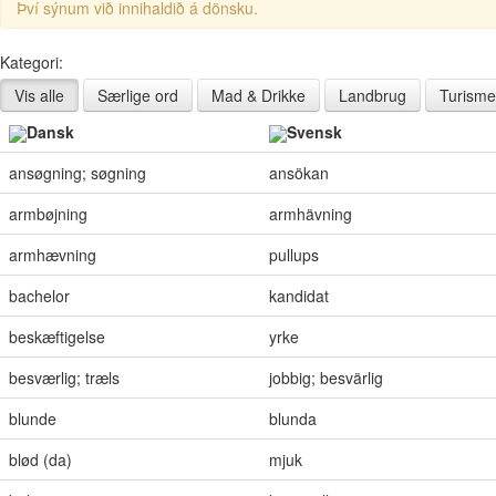
Því sýnum við innihaldið á dönsku.
Kategori:
Vis alle
Særlige ord
Mad & Drikke
Landbrug
Turisme
Dansk
Svensk
ansøgning; søgning
ansökan
armbøjning
armhävning
armhævning
pullups
bachelor
kandidat
beskæftigelse
yrke
besværlig; træls
jobbig; besvärlig
blunde
blunda
blød (da)
mjuk