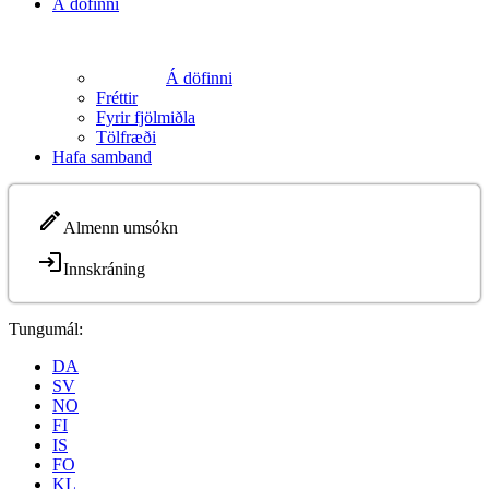
Á döfinni
Á döfinni
Fréttir
Fyrir fjölmiðla
Tölfræði
Hafa samband
Almenn umsókn
Innskráning
Tungumál:
DA
SV
NO
FI
IS
FO
KL