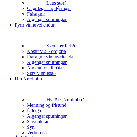
Laus störf
Gagnlegar upplýsingar
Frásagnir
Algengar spurningar
Fyrir vinnuveitendur
Svona er ferlið
Kostir við Nordjobb
Frásagnir vinnuveitenda
Algengar spurningar
Almennir skilmálar
Skrá vinnustað
Um Nordjobb
Hvað er Nordjobb?
Menning og frístund
Útleiga
Algengar spurningar
Saga okkar
Sýn
Vertu með