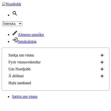
Almenn umsókn
Innskráning
Sækja um vinnu
Fyrir vinnuveitendur
Um Nordjobb
Á döfinni
Hafa samband
Sækja um vinnu