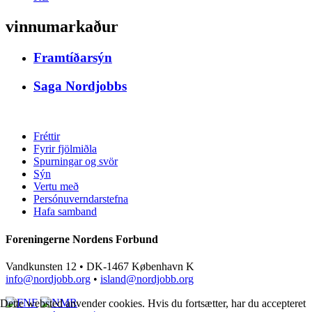
vinnumarkaður
Framtíðarsýn
Saga Nordjobbs
Fréttir
Fyrir fjölmiðla
Spurningar og svör
Sýn
Vertu með
Persónuverndarstefna
Hafa samband
Foreningerne Nordens Forbund
Vandkunsten 12 • DK-1467 København K
info@nordjobb.org
•
island@nordjobb.org
Dette websted anvender cookies. Hvis du fortsætter, har du accepteret