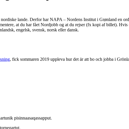
nordiske lande. Derfor har NAPA – Nordens Institut i Grønland en ordni
umentere, at du har fået Nordjobb og at du rejser (fx kopi af billet). Hv
landsk, engelsk, svensk, norsk eller dansk.
sning
, fick sommaren 2019 uppleva hur det är att bo och jobba i Grönl
rtunik pisinnaasaqassapput.
atorneqartut.