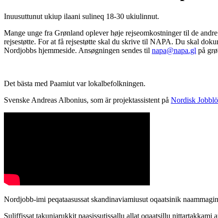
Inuusuttunut ukiup ilaani sulineq 18-30 ukiulinnut.
Mange unge fra Grønland oplever høje rejseomkostninger til de andre 
rejsestøtte. For at få rejsestøtte skal du skrive til NAPA. Du skal dok
Nordjobbs hjemmeside. Ansøgningen sendes til
napa@napa.gl
på grøn
Det bästa med Paamiut var lokalbefolkningen.
Svenske Andreas Albonius, som är projektassistent på
Nordisk Jobblö
Nordjobb-imi peqataasussat skandinaviamiusut oqaatsinik naammagina
Suliffissat takuniarukkit paasissutissallu allat oqaatsillu nittartakkami 