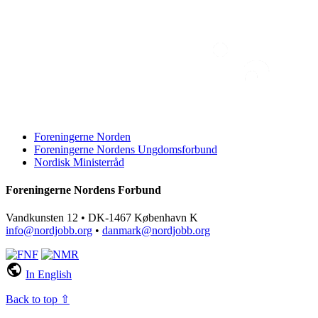
Foreningerne Norden
Foreningerne Nordens Ungdomsforbund
Nordisk Ministerråd
Foreningerne Nordens Forbund
Vandkunsten 12 • DK-1467 København K
info@nordjobb.org
•
danmark@nordjobb.org
public
In English
Back to top ⇧