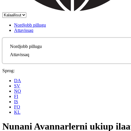
Nordjobb pillugu
Attavissaq
Nordjobb pillugu
Attavissaq
Sprog:
DA
SV
NO
FI
IS
FO
KL
Nunani Avannarlerni ukiup ilaat