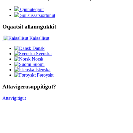
Qinnuteqarit
Sulisussarsiortunut
Oqaatsit allanngukkit
Kalaallisut
Dansk
Svenska
Norsk
Suomi
Íslenska
Føroyskt
Attavigerusuppitigut?
Attavigitigut