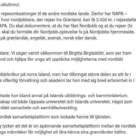
ukiulinnut.
rejseomkostninger til de andre nordiske lande. Derfor har NAPA –
hvor nordjobbere, der rejser fra Grønland, kan få 3.000 kr. i rejsestøtte
 NAPA. Du skal dokumentere, at du har fået Nordjobb og at du rejser (fx
ud, skal du formidle din Nordjobb-oplevelse fx på Nordjobbs hjemmeside.
på grønlandsk, engelsk, svensk, norsk eller dansk.
dare. Vi säger varmt välkommen till Birgitta Birgisdóttir, som ser fram
nd och hjälpa fler unga att upptäcka möjligheterna med nordiskt
rkrókur på norra Island, men har tillbringat större delen av sitt liv i
ffentlig förvaltning och akademi tar hon med sig bred erfarenhet in i
etade hon bland annat på Islands utbildnings- och barnministerium.
skap vid både Uppsala universitet och Islands universitet, något som
rdiskt samarbete och samhällsutveckling.
nordisk samarbetsplattform som lockade henne till tjänsten.
ag tycker att det är en spännande samarbetsplattform mellan de nordisk
 unga människor får möjlighet att lära känna sina grannländer bättre.