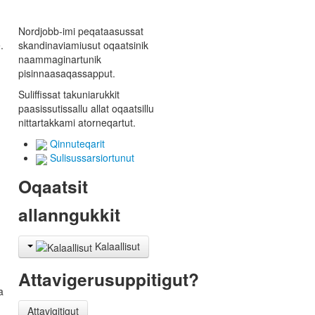
Nordjobb-imi peqataasussat
.
skandinaviamiusut oqaatsinik
naammaginartunik
pisinnaasaqassapput.
Suliffissat takuniarukkit
paasissutissallu allat oqaatsillu
nittartakkami atorneqartut.
Qinnuteqarit
Sulisussarsiortunut
Oqaatsit
allanngukkit
Kalaallisut
Attavigerusuppitigut?
a
Attavigitigut