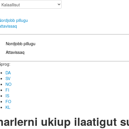
Nordjobb pillugu
Attavissaq
Nordjobb pillugu
Attavissaq
Sprog:
DA
SV
NO
FI
IS
FO
KL
rlerni ukiup ilaatigut s