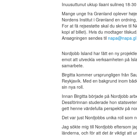
Inuusuttunut ukiup ilaani sulineq 18-30 
Mange unge fra Grønland oplever høje 
Nordens Institut i Grønland en ordning, 
For at få rejsestøtte skal du skrive til
kopi af billet). Hvis du modtager tilsk
Ansøgningen sendes til
napa@napa.gl
Nordjobb Island har fått en ny projektle
emot att utveckla verksamheten på Isla
samarbete.
Birgitta kommer ursprungligen från Sauðá
Reykjavík. Med en bakgrund inom både o
sin nya roll.
Innan Birgitta började på Nordjobb arb
Dessförinnan studerade hon statsveten
gett henne värdefulla perspektiv på no
Det var just Nordjobbs unika roll som 
Jag sökte mig till Nordjobb eftersom j
länderna, och för att det är viktigt att