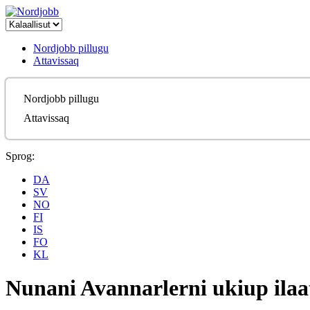
Nordjobb pillugu
Attavissaq
Nordjobb pillugu
Attavissaq
Sprog:
DA
SV
NO
FI
IS
FO
KL
Nunani Avannarlerni ukiup ilaat