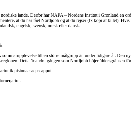
nordiske lande. Derfor har NAPA – Nordens Institut i Grønland en ordni
umentere, at du har fået Nordjobb og at du rejser (fx kopi af billet). Hv
landsk, engelsk, svensk, norsk eller dansk.
r.
ommarupplevelse till en större målgrupp än under tidigare år. Den ny
regionen. Detta är andra gången som Nordjobb höjer åldersgränsen för an
rtunik pisinnaasaqassapput.
atorneqartut.