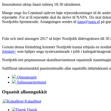
Inuusuttunut ukiup ilaani sulineq 18-30 ukiulinnut.
Mange unge fra Grønland oplever høje rejseomkostninger til de andre 
rejsestøtte. For at få rejsestøtte skal du skrive til NAPA. Du skal dok
Nordjobbs hjemmeside. Ansøgningen sendes til
napa@napa.gl
på grøn
Från och med säsongen 2017 så höjer Nordjobb åldersgränsen till 30 å
Genom denna förändring kommer Nordjobb kunna erbjuda en nordisk s
Jobstart+
som hjälper unga nyutexaminrade i jobb i kattegatt/skagerak-
Nordjobb-imi peqataasussat skandinaviamiusut oqaatsinik naammagina
Suliffissat takuniarukkit paasissutissallu allat oqaatsillu nittartakkami 
Qinnuteqarit
Sulisussarsiortunut
Oqaatsit allanngukkit
Kalaallisut
Dansk