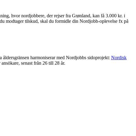
ng, hvor nordjobbere, der rejser fra Grønland, kan få 3.000 kr. i
is du modtager tilskud, skal du formidle din Nordjobb-oplevelse fx på
a åldersgränsen harmoniserar med Nordjobbs sidoprojekt:
Nordisk
sökare, senast från 26 till 28 år.