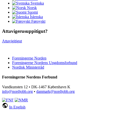
Svenska
Norsk
Suomi
Íslenska
Føroyskt
Attavigerusuppitigut?
Attavigitigut
Foreningerne Norden
Foreningerne Nordens Ungdomsforbund
Nordisk Ministerråd
Foreningerne Nordens Forbund
Vandkunsten 12 • DK-1467 København K
info@nordjobb.org
•
danmark@nordjobb.org
public
In English