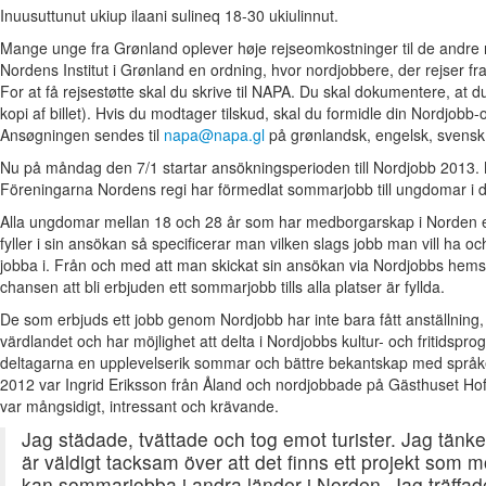
Inuusuttunut ukiup ilaani sulineq 18-30 ukiulinnut.
Mange unge fra Grønland oplever høje rejseomkostninger til de andre 
Nordens Institut i Grønland en ordning, hvor nordjobbere, der rejser fra 
For at få rejsestøtte skal du skrive til NAPA. Du skal dokumentere, at d
kopi af billet). Hvis du modtager tilskud, skal du formidle din Nordjob
Ansøgningen sendes til
napa@napa.gl
på grønlandsk, engelsk, svensk,
Nu på måndag den 7/1 startar ansökningsperioden till Nordjobb 2013.
Föreningarna Nordens regi har förmedlat sommarjobb till ungdomar i 
Alla ungdomar mellan 18 och 28 år som har medborgarskap i Norden el
fyller i sin ansökan så specificerar man vilken slags jobb man vill ha oc
jobba i. Från och med att man skickat sin ansökan via Nordjobbs hem
chansen att bli erbjuden ett sommarjobb tills alla platser är fyllda.
De som erbjuds ett jobb genom Nordjobb har inte bara fått anställning
värdlandet och har möjlighet att delta i Nordjobbs kultur- och fritidspro
deltagarna en upplevelserik sommar och bättre bekantskap med språ
2012 var Ingrid Eriksson från Åland och nordjobbade på Gästhuset Ho
var mångsidigt, intressant och krävande.
Jag städade, tvättade och tog emot turister. Jag tänk
är väldigt tacksam över att det finns ett projekt som m
kan sommarjobba i andra länder i Norden. Jag träffa