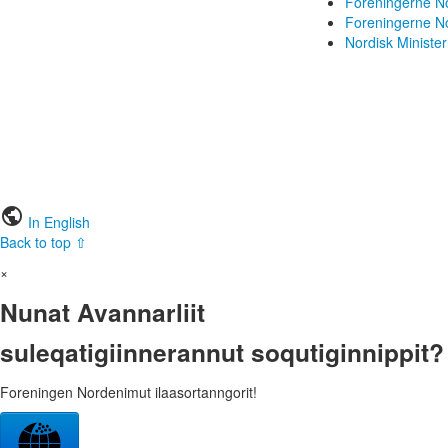
Foreningerne N
Foreningerne 
Nordisk Ministe
public
In English
Back to top ⇧
×
Nunat Avannarliit
suleqatigiinnerannut soqutiginnippit?
Foreningen Nordenimut ilaasortanngorit!