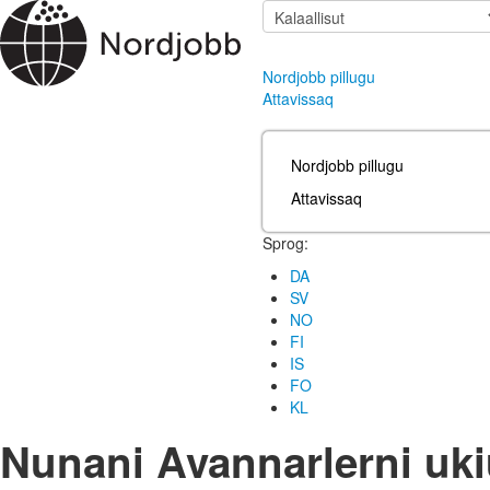
Nordjobb pillugu
Attavissaq
Nordjobb pillugu
Attavissaq
Sprog:
DA
SV
NO
FI
IS
FO
KL
Nunani Avannarlerni ukiu