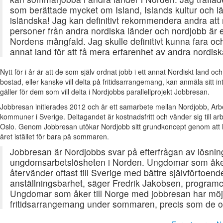
som berättade mycket om Island, Islands kultur och lär
isländska! Jag kan definitivt rekommendera andra att no
personer från andra nordiska länder och nordjobb är et
Nordens mångfald. Jag skulle definitivt kunna fara och
annat land för att få mera erfarenhet av andra nordisk
Nytt för i år är att de som själv ordnat jobb i ett annat Nordiskt land o
bostad, eller kanske vill delta på fritidsarrangemang, kan anmäla sitt
gäller för dem som vill delta i Nordjobbs parallellprojekt Jobbresan.
Jobbresan initierades 2012 och är ett samarbete mellan Nordjobb, Arb
kommuner i Sverige. Deltagandet är kostnadsfritt och vänder sig till ar
Oslo. Genom Jobbresan utökar Nordjobb sitt grundkoncept genom att 
året istället för bara på sommaren.
Jobbresan är Nordjobbs svar på efterfrågan av lösninga
ungdomsarbetslösheten i Norden. Ungdomar som åker 
återvänder oftast till Sverige med bättre självförtoend
anställningsbarhet, säger Fredrik Jakobsen, programc
Ungdomar som åker till Norge med jobbresan har möjli
fritidsarrangemang under sommaren, precis som de or