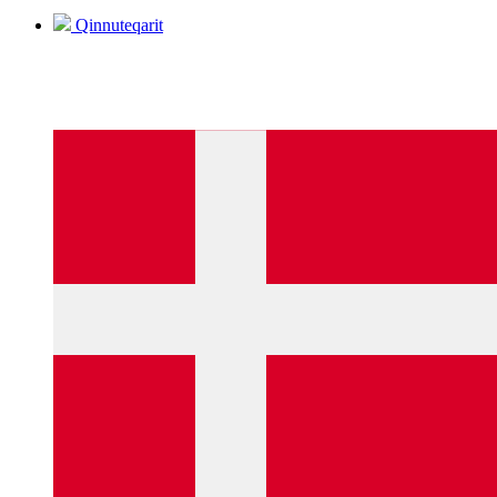
Qinnuteqarit