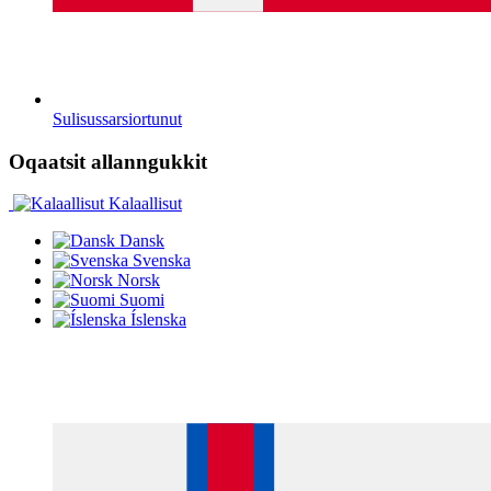
Sulisussarsiortunut
Oqaatsit allanngukkit
Kalaallisut
Dansk
Svenska
Norsk
Suomi
Íslenska