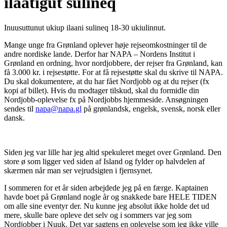
ilaatigut sulineq
Inuusuttunut ukiup ilaani sulineq 18-30 ukiulinnut.
Mange unge fra Grønland oplever høje rejseomkostninger til de
andre nordiske lande. Derfor har NAPA – Nordens Institut i
Grønland en ordning, hvor nordjobbere, der rejser fra Grønland, kan
få 3.000 kr. i rejsestøtte. For at få rejsestøtte skal du skrive til NAPA.
Du skal dokumentere, at du har fået Nordjobb og at du rejser (fx
kopi af billet). Hvis du modtager tilskud, skal du formidle din
Nordjobb-oplevelse fx på Nordjobbs hjemmeside. Ansøgningen
sendes til
napa@napa.gl
på grønlandsk, engelsk, svensk, norsk eller
dansk.
Siden jeg var lille har jeg altid spekuleret meget over Grønland. Den
store ø som ligger ved siden af Island og fylder op halvdelen af
skærmen når man ser vejrudsigten i fjernsynet.
I sommeren for et år siden arbejdede jeg på en færge. Kaptainen
havde boet på Grønland nogle år og snakkede bare HELE TIDEN
om alle sine eventyr der. Nu kunne jeg absolut ikke holde det ud
mere, skulle bare opleve det selv og i sommers var jeg som
Nordjobber i Nuuk. Det var sagtens en oplevelse som jeg ikke ville