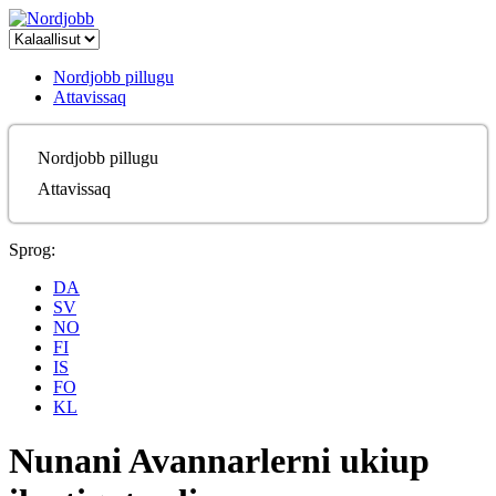
Nordjobb pillugu
Attavissaq
Nordjobb pillugu
Attavissaq
Sprog:
DA
SV
NO
FI
IS
FO
KL
Nunani Avannarlerni ukiup