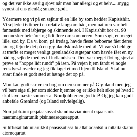
og det var ikke særlig sjovt når man har allergi og et helv.....mygg
synest at ens øjenlåg smager godt.
Ydermere tog vi på en sejltur til en lille by som hedder Kapisishlit.
Vi sejlede i 6 timer i en relativ langsom båd, men naturen var helt
fantastisk med isbjerge og skinnende sol. I Kapisishlit bor ca. 90
mennesker hele året og lidt flere om sommeren. Som sagt, en meget
lille, sød by. Da vi kom, på fredag, havde fleste beboerne fået deres
løn og fejrede det på en grønlandsk måde med øl. Vi var så heldige
at træffe et meget venligt grønlandskt ægtepar som havde fået en ny
båd og sejlede med os til indlandsisen. Den var meget flot og sjovt at
prøve at "hoppe lidt rundt" på isen. På vejen hjem fandt vi nogle
rensdyrs-hoveder og jeg fik taget ét med hjem til Island. Skal nu
snart finde et godt sted at hænge det op på.
Man kan godt skrive en bog om den sommer på Grønland men jeg
vil bare sige til jer som sidder hjemme og er ikke helt sikre på hvad I
skal lave næste sommer at Nordjobb er en god idé! Og jeg kan godt
anbefale Grønland (og Island selvfølgelig).
Nordjobb-imi peqataasussat skandinaviamiusut oqaatsinik
naammaginartunik pisinnaasaqassapput.
Suliffissat takuniarukkit paasissutissallu allat oqaatsillu nittartakkami
atorneqartut.