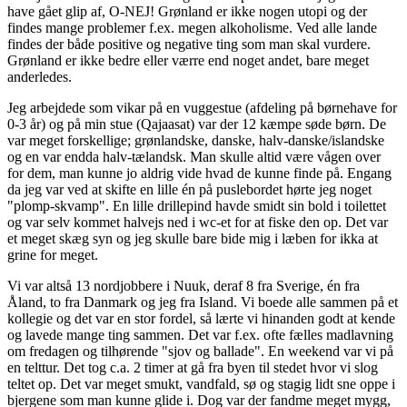
have gået glip af, O-NEJ! Grønland er ikke nogen utopi og der
findes mange problemer f.ex. megen alkoholisme. Ved alle lande
findes der både positive og negative ting som man skal vurdere.
Grønland er ikke bedre eller værre end noget andet, bare meget
anderledes.
Jeg arbejdede som vikar på en vuggestue (afdeling på børnehave for
0-3 år) og på min stue (Qajaasat) var der 12 kæmpe søde børn. De
var meget forskellige; grønlandske, danske, halv-danske/islandske
og en var endda halv-tælandsk. Man skulle altid være vågen over
for dem, man kunne jo aldrig vide hvad de kunne finde på. Engang
da jeg var ved at skifte en lille én på puslebordet hørte jeg noget
"plomp-skvamp". En lille drillepind havde smidt sin bold i toilettet
og var selv kommet halvejs ned i wc-et for at fiske den op. Det var
et meget skæg syn og jeg skulle bare bide mig i læben for ikka at
grine for meget.
Vi var altså 13 nordjobbere i Nuuk, deraf 8 fra Sverige, én fra
Åland, to fra Danmark og jeg fra Island. Vi boede alle sammen på et
kollegie og det var en stor fordel, så lærte vi hinanden godt at kende
og lavede mange ting sammen. Det var f.ex. ofte fælles madlavning
om fredagen og tilhørende "sjov og ballade". En weekend var vi på
en telttur. Det tog c.a. 2 timer at gå fra byen til stedet hvor vi slog
teltet op. Det var meget smukt, vandfald, sø og stagig lidt sne oppe i
bjergene som man kunne glide i. Dog var der fandme meget mygg,