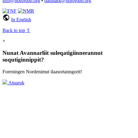
info@nordjobb.org
•
danmark@nordjobb.org
public
In English
Back to top ⇧
×
Nunat Avannarliit suleqatigiinnerannut
soqutiginnippit?
Foreningen Nordenimut ilaasortanngorit!
Atuaruk