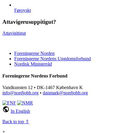
Føroyskt
Attavigerusuppitigut?
Attavigitigut
Foreningerne Norden
Foreningerne Nordens Ungdomsforbund
Nordisk Ministerråd
Foreningerne Nordens Forbund
Vandkunsten 12 • DK-1467 København K
info@nordjobb.org
•
danmark@nordjobb.org
public
In English
Back to top ⇧
×