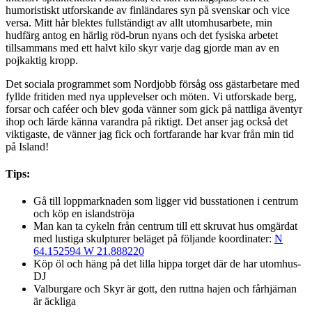
humoristiskt utforskande av finländares syn på svenskar och vice
versa. Mitt hår blektes fullständigt av allt utomhusarbete, min
hudfärg antog en härlig röd-brun nyans och det fysiska arbetet
tillsammans med ett halvt kilo skyr varje dag gjorde man av en
pojkaktig kropp.
Det sociala programmet som Nordjobb försåg oss gästarbetare med
fyllde fritiden med nya upplevelser och möten. Vi utforskade berg,
forsar och caféer och blev goda vänner som gick på nattliga äventyr
ihop och lärde känna varandra på riktigt. Det anser jag också det
viktigaste, de vänner jag fick och fortfarande har kvar från min tid
på Island!
Tips:
Gå till loppmarknaden som ligger vid busstationen i centrum
och köp en islandströja
Man kan ta cykeln från centrum till ett skruvat hus omgärdat
med lustiga skulpturer beläget på följande koordinater:
N
64.152594 W 21.888220
Köp öl och häng på det lilla hippa torget där de har utomhus-
DJ
Valburgare och Skyr är gott, den ruttna hajen och fårhjärnan
är äckliga