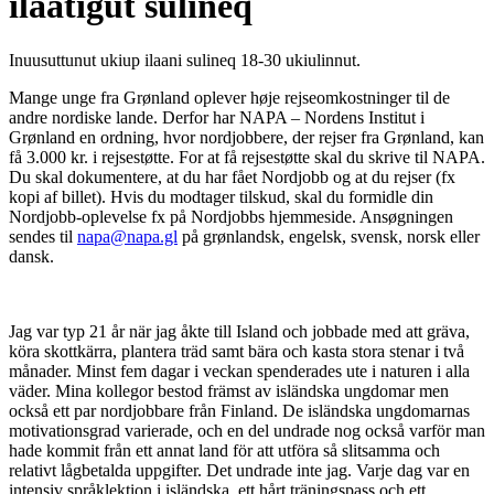
ilaatigut sulineq
Inuusuttunut ukiup ilaani sulineq 18-30 ukiulinnut.
Mange unge fra Grønland oplever høje rejseomkostninger til de
andre nordiske lande. Derfor har NAPA – Nordens Institut i
Grønland en ordning, hvor nordjobbere, der rejser fra Grønland, kan
få 3.000 kr. i rejsestøtte. For at få rejsestøtte skal du skrive til NAPA.
Du skal dokumentere, at du har fået Nordjobb og at du rejser (fx
kopi af billet). Hvis du modtager tilskud, skal du formidle din
Nordjobb-oplevelse fx på Nordjobbs hjemmeside. Ansøgningen
sendes til
napa@napa.gl
på grønlandsk, engelsk, svensk, norsk eller
dansk.
Jag var typ 21 år när jag åkte till Island och jobbade med att gräva,
köra skottkärra, plantera träd samt bära och kasta stora stenar i två
månader. Minst fem dagar i veckan spenderades ute i naturen i alla
väder. Mina kollegor bestod främst av isländska ungdomar men
också ett par nordjobbare från Finland. De isländska ungdomarnas
motivationsgrad varierade, och en del undrade nog också varför man
hade kommit från ett annat land för att utföra så slitsamma och
relativt lågbetalda uppgifter. Det undrade inte jag. Varje dag var en
intensiv språklektion i isländska, ett hårt träningspass och ett