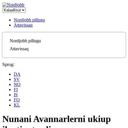
Nordjobb pillugu
Attavissaq
Nordjobb pillugu
Attavissaq
Sprog:
DA
SV
NO
FI
IS
FO
KL
Nunani Avannarlerni ukiup