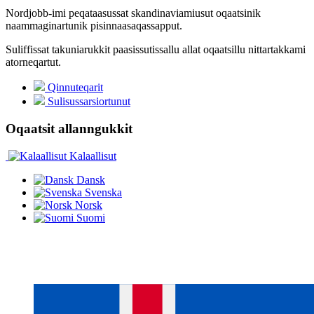
Nordjobb-imi peqataasussat skandinaviamiusut oqaatsinik
naammaginartunik pisinnaasaqassapput.
Suliffissat takuniarukkit paasissutissallu allat oqaatsillu nittartakkami
atorneqartut.
Qinnuteqarit
Sulisussarsiortunut
Oqaatsit allanngukkit
Kalaallisut
Dansk
Svenska
Norsk
Suomi