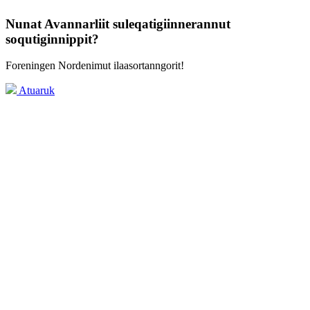
Nunat Avannarliit suleqatigiinnerannut
soqutiginnippit?
Foreningen Nordenimut ilaasortanngorit!
Atuaruk