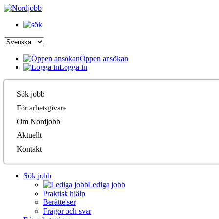
Öppen ansökan
Logga in
Sök jobb
För arbetsgivare
Om Nordjobb
Aktuellt
Kontakt
Sök jobb
Lediga jobb
Praktisk hjälp
Berättelser
Frågor och svar