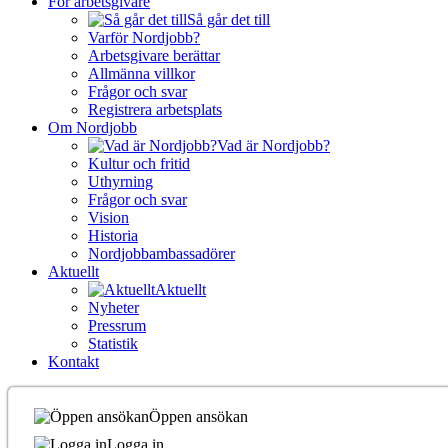
För arbetsgivare
Så går det till
Varför Nordjobb?
Arbetsgivare berättar
Allmänna villkor
Frågor och svar
Registrera arbetsplats
Om Nordjobb
Vad är Nordjobb?
Kultur och fritid
Uthyrning
Frågor och svar
Vision
Historia
Nordjobbambassadörer
Aktuellt
Aktuellt
Nyheter
Pressrum
Statistik
Kontakt
Öppen ansökan
Logga in