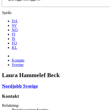
Språk:
DA
SV
NO
FI
IS
FO
KL
Kontakt
Sverige
Laura Hammelef Beck
Nordjobb Sverige
Kontakt
Befattning:
Projektassistent Sverige