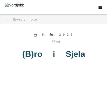
Brynjars reise
Nordjobb pillugu
Attavissaq
5. Juli 2022
blogg
DA
(B)ro i Sjela
SV
NO
FI
IS
FO
KL
Sprog: