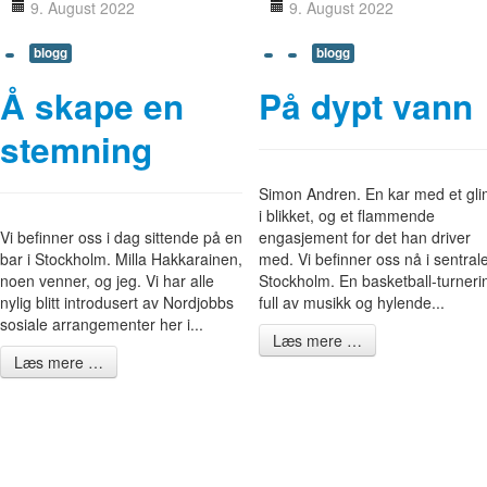
9. August 2022
9. August 2022
blogg
blogg
Å skape en
På dypt vann
stemning
Simon Andren. En kar med et gli
i blikket, og et flammende
Vi befinner oss i dag sittende på en
engasjement for det han driver
bar i Stockholm. Milla Hakkarainen,
med. Vi befinner oss nå i sentral
noen venner, og jeg. Vi har alle
Stockholm. En basketball-turneri
nylig blitt introdusert av Nordjobbs
full av musikk og hylende...
sosiale arrangementer her i...
Læs mere …
Læs mere …