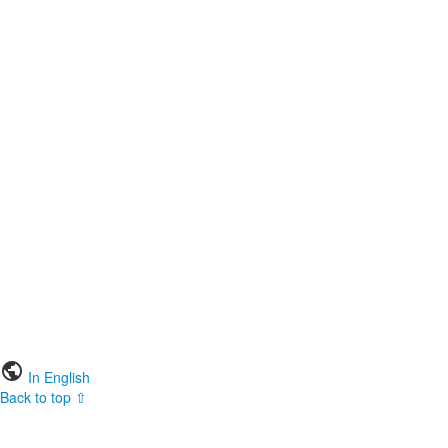
public
In English
Back to top ⇧