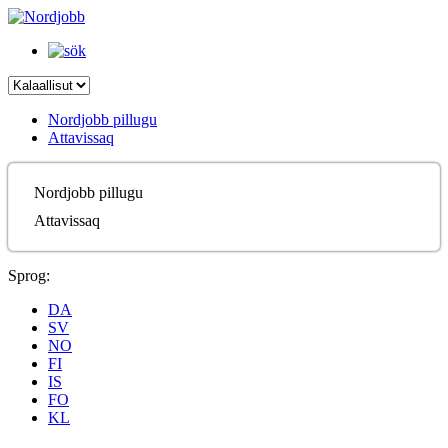
Nordjobb pillugu
Attavissaq
Nordjobb pillugu
Attavissaq
Sprog:
DA
SV
NO
FI
IS
FO
KL