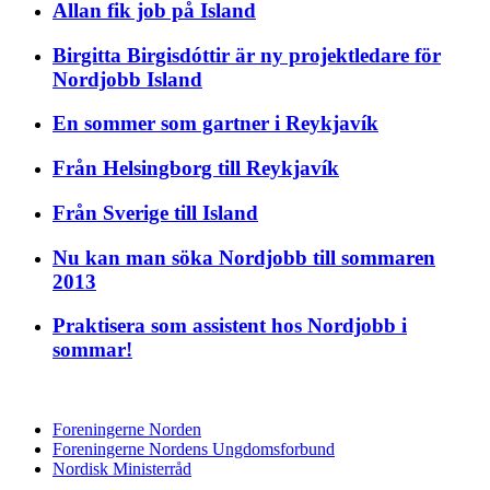
Allan fik job på Island
Birgitta Birgisdóttir är ny projektledare för
Nordjobb Island
En sommer som gartner i Reykjavík
Från Helsingborg till Reykjavík
Från Sverige till Island
Nu kan man söka Nordjobb till sommaren
2013
Praktisera som assistent hos Nordjobb i
sommar!
Foreningerne Norden
Foreningerne Nordens Ungdomsforbund
Nordisk Ministerråd