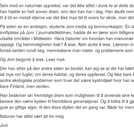
Selv med en naturnær oppvekst, var det ikke alltid i Jonis liv at dette s
han hadde en helt annen drøm, enn den han har i dag. Han skulle nemlig
til å bli en metall-stjerne var det ikke mye tid til overs for skole, men 
På siden av sin ambisjon, studerte Joni media og kommunkasjon. En ski
innflytelse på Joni. I journalistikktimen, hadde de en lærer som tidliger
utsatte områder i Midtøsten. Hans historier om hvordan han manuvrær
oppsigt. Og hemmeligheten bak? Å lese. Aldri slutte å lese. Læreren men
forstå verden rundt seg, menneskene man møter, og problemene som 
Og Joni begynte å lese. Lese mye.
Der han sitter på den andre siden av bordet, kan jeg se at det har bært f
så mye om fugler, om deres habitat, og deres oppførsel. Og ikke bare
andre økologiske problemer som truer det vakre kystmiljøet hvor han s
bare Finland, men verden.
Han beskriver sin fremtidige drøm som muligheten til å anvende sine 
bevare den vakre kysten til fremtidens generasjoner. Og å bidra til å 
gule av giftige alger, til den klare idyllen det en gang var. Både for me
Naturen har alltid vært alt for meg.
Joni