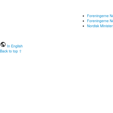
Foreningerne N
Foreningerne 
Nordisk Ministe
public
In English
Back to top ⇧