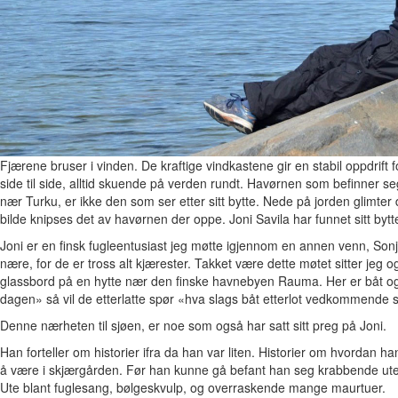
Fjærene bruser i vinden. De kraftige vindkastene gir en stabil oppdrift 
side til side, alltid skuende på verden rundt. Havørnen som befinner 
nær Turku, er ikke den som ser etter sitt bytte. Nede på jorden glimter d
bilde knipses det av havørnen der oppe. Joni Savila har funnet sitt bytt
Joni er en finsk fugleentusiast jeg møtte igjennom en annen venn, Sonj
nære, for de er tross alt kjærester. Takket være dette møtet sitter jeg og
glassbord på en hytte nær den finske havnebyen Rauma. Her er båt og b
dagen» så vil de etterlatte spør «hva slags båt etterlot vedkommende
Denne nærheten til sjøen, er noe som også har satt sitt preg på Joni.
Han forteller om historier ifra da han var liten. Historier om hvordan h
å være i skjærgården. Før han kunne gå befant han seg krabbende ut
Ute blant fuglesang, bølgeskvulp, og overraskende mange maurtuer.