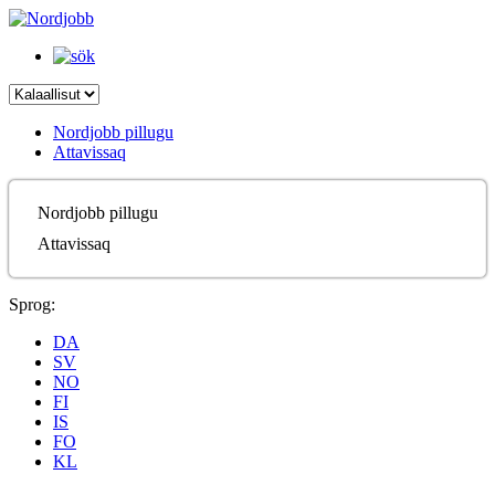
Nordjobb pillugu
Attavissaq
Nordjobb pillugu
Attavissaq
Sprog:
DA
SV
NO
FI
IS
FO
KL