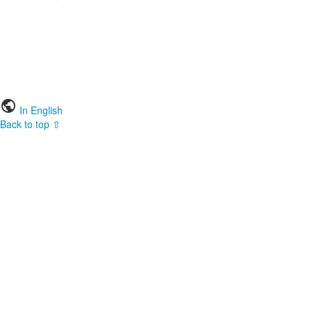
public
In English
Back to top ⇧