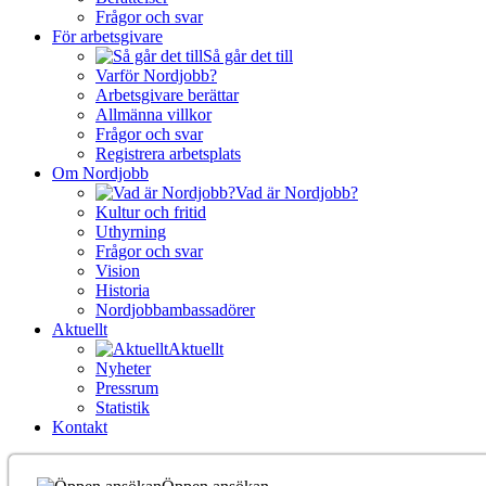
Frågor och svar
För arbetsgivare
Så går det till
Varför Nordjobb?
Arbetsgivare berättar
Allmänna villkor
Frågor och svar
Registrera arbetsplats
Om Nordjobb
Vad är Nordjobb?
Kultur och fritid
Uthyrning
Frågor och svar
Vision
Historia
Nordjobbambassadörer
Aktuellt
Aktuellt
Nyheter
Pressrum
Statistik
Kontakt