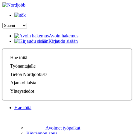
Avoin hakemus
Kirjaudu sisään
Hae töitä
Työnantajalle
Tietoa Nordjobbista
Ajankohtaista
Yhteystiedot
Hae töitä
Avoimet työpaikat
Käytännön apua