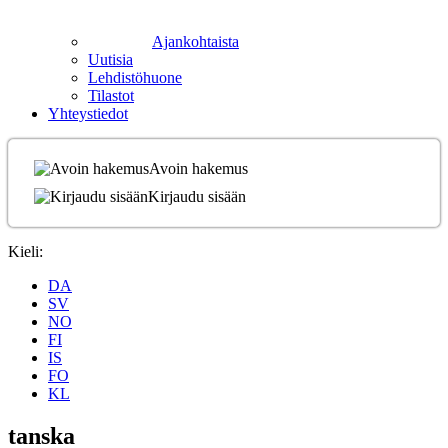
Ajankohtaista
Uutisia
Lehdistöhuone
Tilastot
Yhteystiedot
Avoin hakemus
Kirjaudu sisään
Kieli:
DA
SV
NO
FI
IS
FO
KL
tanska