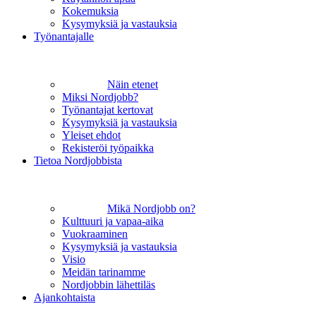
Kokemuksia
Kysymyksiä ja vastauksia
Työnantajalle
Näin etenet
Miksi Nordjobb?
Työnantajat kertovat
Kysymyksiä ja vastauksia
Yleiset ehdot
Rekisteröi työpaikka
Tietoa Nordjobbista
Mikä Nordjobb on?
Kulttuuri ja vapaa-aika
Vuokraaminen
Kysymyksiä ja vastauksia
Visio
Meidän tarinamme
Nordjobbin lähettiläs
Ajankohtaista