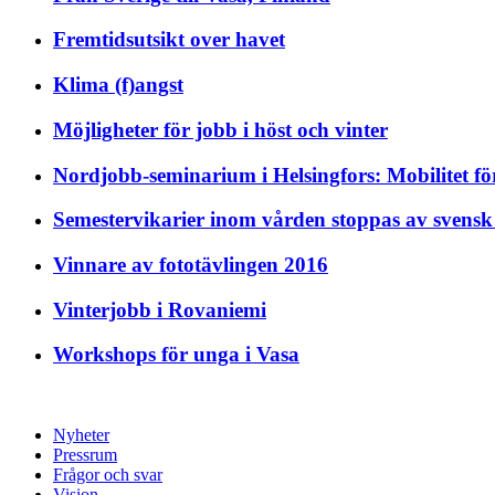
Fremtidsutsikt over havet
Klima (f)angst
Möjligheter för jobb i höst och vinter
Nordjobb-seminarium i Helsingfors: Mobilitet f
Semestervikarier inom vården stoppas av svensk
Vinnare av fototävlingen 2016
Vinterjobb i Rovaniemi
Workshops för unga i Vasa
Nyheter
Pressrum
Frågor och svar
Vision