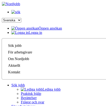
Öppen ansökan
Logga in
Sök jobb
För arbetsgivare
Om Nordjobb
Aktuellt
Kontakt
Sök jobb
Lediga jobb
Praktisk hjälp
Berättelser
Frågor och svar