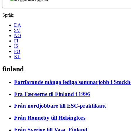
Språk:
DA
SV
NO
FI
IS
FO
KL
finland
Fortfarande många lediga sommarjobb i Stockhol
Fra Færøerne til Finland i 1996
Från nordjobbare till ESC-praktikant
Från Ronneby till Helsingfors
Från Sverige till Vasa, Finland