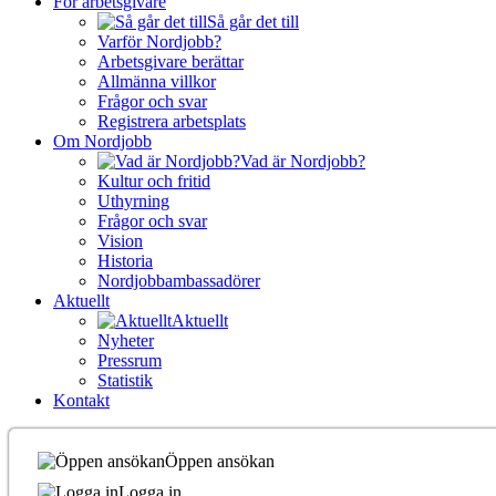
För arbetsgivare
Så går det till
Varför Nordjobb?
Arbetsgivare berättar
Allmänna villkor
Frågor och svar
Registrera arbetsplats
Om Nordjobb
Vad är Nordjobb?
Kultur och fritid
Uthyrning
Frågor och svar
Vision
Historia
Nordjobbambassadörer
Aktuellt
Aktuellt
Nyheter
Pressrum
Statistik
Kontakt
Öppen ansökan
Logga in