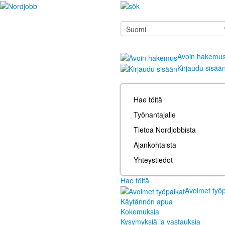
Avoin hakemu
Kirjaudu sisää
Hae töitä
Työnantajalle
Tietoa Nordjobbista
Ajankohtaista
Yhteystiedot
Hae töitä
Avoimet työp
Käytännön apua
Kokemuksia
Kysymyksiä ja vastauksia