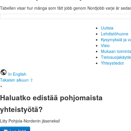
Tabellen visar hur många som fått jobb genom Nordjobb varje år sedan
Uutisia
Lehdistöhuone
Kysymyksiä ja v
Visio
Mukaan toimint
Tietosuojakäytä
Yhteystiedot
public
In English
Takaisin alkuun ⇧
×
Haluatko edistää pohjomaista
yhteistyötä?
Liity Pohjola-Nordenin jäseneksi!