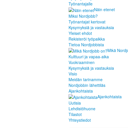
Työnantajalle
Näin etenet
Miksi Nordjobb?
Työnantajat kertovat
Kysymyksiä ja vastauksia
Yleiset ehdot
Rekisteröi työpaikka
Tietoa Nordjobbista
Mikä Nordj
Kulttuuri ja vapaa-aika
Vuokraaminen
Kysymyksiä ja vastauksia
Visio
Meidän tarinamme
Nordjobbin lähettiläs
Ajankohtaista
Ajankohtaista
Uutisia
Lehdistöhuone
Tilastot
Yhteystiedot