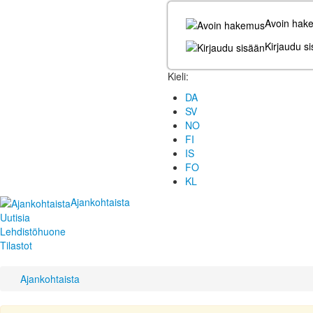
Avoin hak
Kirjaudu s
Kieli:
DA
SV
NO
FI
IS
FO
KL
Ajankohtaista
Uutisia
Lehdistöhuone
Tilastot
Ajankohtaista