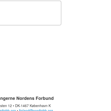
ingerne Nordens Forbund
sten 12 • DK-1467 København K
rdjobb.org
•
finland@nordjobb.org