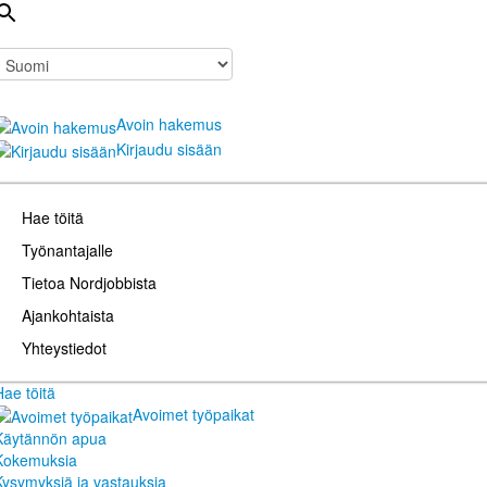
Avoin hakemus
Kirjaudu sisään
Hae töitä
Työnantajalle
Tietoa Nordjobbista
Ajankohtaista
Yhteystiedot
Hae töitä
Avoimet työpaikat
Käytännön apua
Kokemuksia
Kysymyksiä ja vastauksia