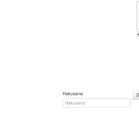
K
Hakusana:
E