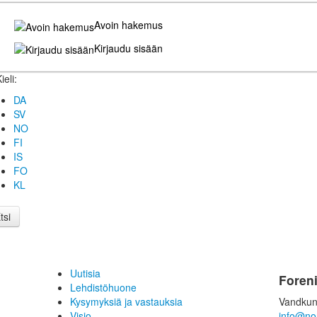
Avoin hakemus
Kirjaudu sisään
ieli:
DA
SV
NO
FI
IS
FO
KL
tsi
Uutisia
Foren
Lehdistöhuone
Kysymyksiä ja vastauksia
Vandkun
Visio
info@no