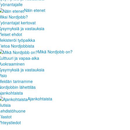
Työnantajalle
Näin etenet
Miksi Nordjobb?
Työnantajat kertovat
Kysymyksiä ja vastauksia
Yleiset ehdot
Rekisteröi työpaikka
Tietoa Nordjobbista
Mikä Nordjobb on?
Kulttuuri ja vapaa-aika
Vuokraaminen
Kysymyksiä ja vastauksia
isio
Meidän tarinamme
Nordjobbin lähettiläs
Ajankohtaista
Ajankohtaista
Uutisia
Lehdistöhuone
ilastot
Yhteystiedot