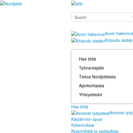
Avoin hakemu
Kirjaudu sisää
Hae töitä
Työnantajalle
Tietoa Nordjobbista
Ajankohtaista
Yhteystiedot
Hae töitä
Avoimet työp
Käytännön apua
Kokemuksia
Kysymyksiä ja vastauksia