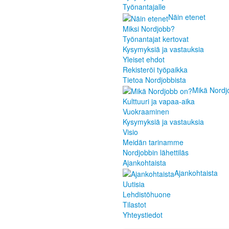
Työnantajalle
Näin etenet
Miksi Nordjobb?
Työnantajat kertovat
Kysymyksiä ja vastauksia
Yleiset ehdot
Rekisteröi työpaikka
Tietoa Nordjobbista
Mikä Nordj
Kulttuuri ja vapaa-aika
Vuokraaminen
Kysymyksiä ja vastauksia
Visio
Meidän tarinamme
Nordjobbin lähettiläs
Ajankohtaista
Ajankohtaista
Uutisia
Lehdistöhuone
Tilastot
Yhteystiedot