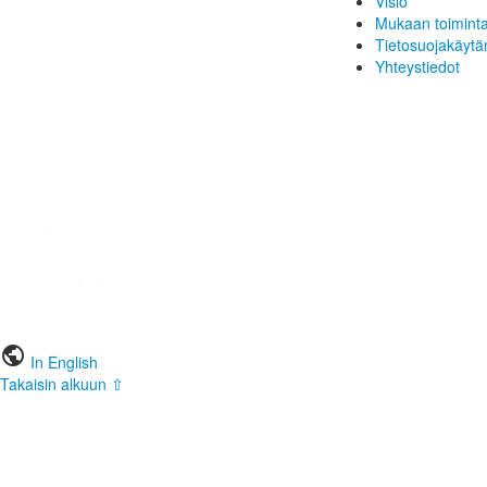
Visio
Mukaan toimint
Tietosuojakäytä
Yhteystiedot
public
In English
Takaisin alkuun ⇧