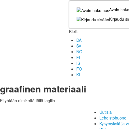
Avoin hak
Kirjaudu s
Kieli:
DA
SV
NO
FI
IS
FO
KL
graafinen materiaali
Ei yhtään nimikettä tällä tagilla
Uutisia
Lehdistöhuone
Kysymyksiä ja v