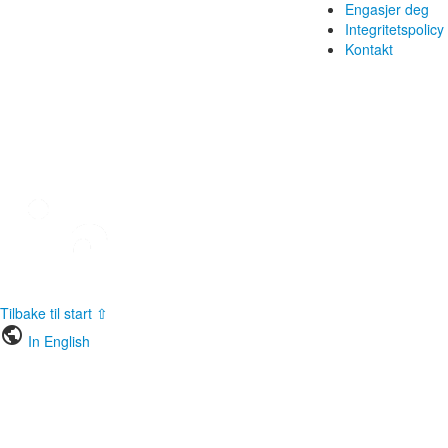
Engasjer deg
Integritetspolicy
Kontakt
Tilbake til start ⇧
public
In English