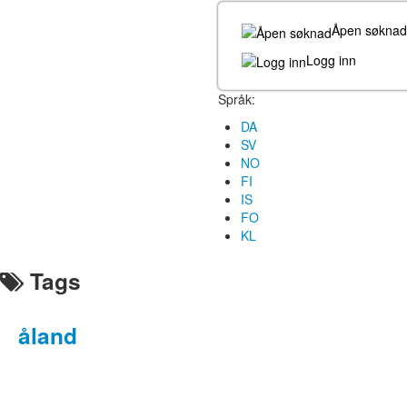
Åpen søknad
Logg inn
Språk:
DA
SV
NO
FI
IS
FO
KL
Tags
åland