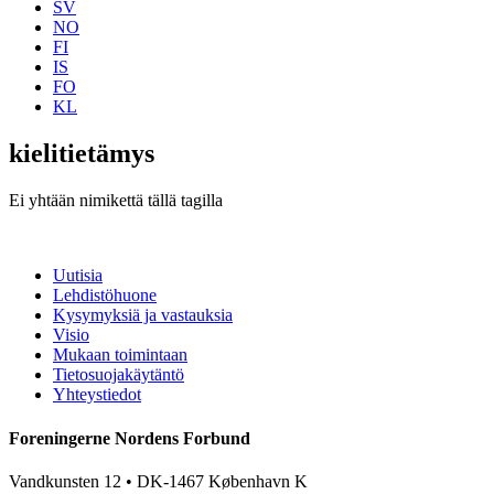
SV
NO
FI
IS
FO
KL
kielitietämys
Ei yhtään nimikettä tällä tagilla
Uutisia
Lehdistöhuone
Kysymyksiä ja vastauksia
Visio
Mukaan toimintaan
Tietosuojakäytäntö
Yhteystiedot
Foreningerne Nordens Forbund
Vandkunsten 12 • DK-1467 København K