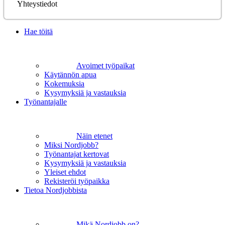
Yhteystiedot
Hae töitä
Avoimet työpaikat
Käytännön apua
Kokemuksia
Kysymyksiä ja vastauksia
Työnantajalle
Näin etenet
Miksi Nordjobb?
Työnantajat kertovat
Kysymyksiä ja vastauksia
Yleiset ehdot
Rekisteröi työpaikka
Tietoa Nordjobbista
Mikä Nordjobb on?