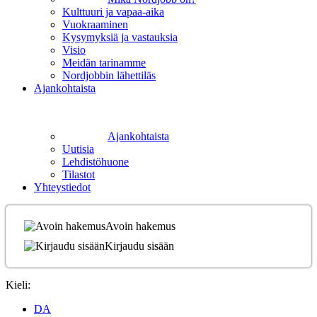
Kulttuuri ja vapaa-aika
Vuokraaminen
Kysymyksiä ja vastauksia
Visio
Meidän tarinamme
Nordjobbin lähettiläs
Ajankohtaista
Ajankohtaista
Uutisia
Lehdistöhuone
Tilastot
Yhteystiedot
Avoin hakemus
Kirjaudu sisään
Kieli:
DA