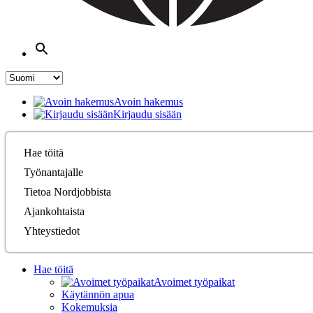
Avoin hakemus
Kirjaudu sisään
Hae töitä
Työnantajalle
Tietoa Nordjobbista
Ajankohtaista
Yhteystiedot
Hae töitä
Avoimet työpaikat
Käytännön apua
Kokemuksia