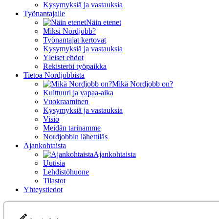
Kysymyksiä ja vastauksia
Työnantajalle
Näin etenet
Miksi Nordjobb?
Työnantajat kertovat
Kysymyksiä ja vastauksia
Yleiset ehdot
Rekisteröi työpaikka
Tietoa Nordjobbista
Mikä Nordjobb on?
Kulttuuri ja vapaa-aika
Vuokraaminen
Kysymyksiä ja vastauksia
Visio
Meidän tarinamme
Nordjobbin lähettiläs
Ajankohtaista
Ajankohtaista
Uutisia
Lehdistöhuone
Tilastot
Yhteystiedot