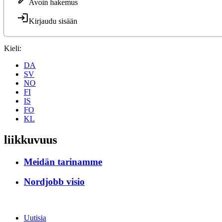
Avoin hakemus
Kirjaudu sisään
Kieli:
DA
SV
NO
FI
IS
FO
KL
liikkuvuus
Meidän tarinamme
Nordjobb visio
Uutisia