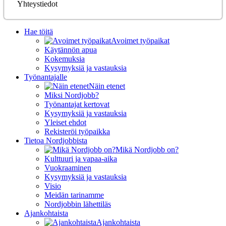
Yhteystiedot
Hae töitä
Avoimet työpaikat
Käytännön apua
Kokemuksia
Kysymyksiä ja vastauksia
Työnantajalle
Näin etenet
Miksi Nordjobb?
Työnantajat kertovat
Kysymyksiä ja vastauksia
Yleiset ehdot
Rekisteröi työpaikka
Tietoa Nordjobbista
Mikä Nordjobb on?
Kulttuuri ja vapaa-aika
Vuokraaminen
Kysymyksiä ja vastauksia
Visio
Meidän tarinamme
Nordjobbin lähettiläs
Ajankohtaista
Ajankohtaista