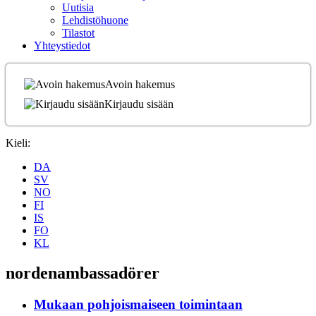
Uutisia
Lehdistöhuone
Tilastot
Yhteystiedot
Avoin hakemus
Kirjaudu sisään
Kieli:
DA
SV
NO
FI
IS
FO
KL
nordenambassadörer
Mukaan pohjoismaiseen toimintaan