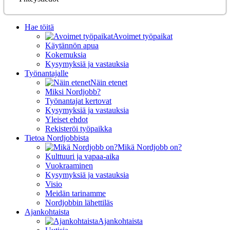
Hae töitä
Avoimet työpaikat
Käytännön apua
Kokemuksia
Kysymyksiä ja vastauksia
Työnantajalle
Näin etenet
Miksi Nordjobb?
Työnantajat kertovat
Kysymyksiä ja vastauksia
Yleiset ehdot
Rekisteröi työpaikka
Tietoa Nordjobbista
Mikä Nordjobb on?
Kulttuuri ja vapaa-aika
Vuokraaminen
Kysymyksiä ja vastauksia
Visio
Meidän tarinamme
Nordjobbin lähettiläs
Ajankohtaista
Ajankohtaista