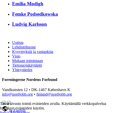
Emilia Modigh
Femke Podsedkowska
Ludvig Karlsson
Uutisia
Lehdistöhuone
Kysymyksiä ja vastauksia
Visio
Mukaan toimintaan
Tietosuojakäytäntö
Yhteystiedot
Foreningerne Nordens Forbund
Vandkunsten 12 • DK-1467 København K
info@nordjobb.org
•
finland@nordjobb.org
Tämä sivusto toimii evästeiden avulla. Käyttämällä verkkopalvelua
public
hyväksyt evästeiden käytön.
In English
Selvä
Älä hyväksy