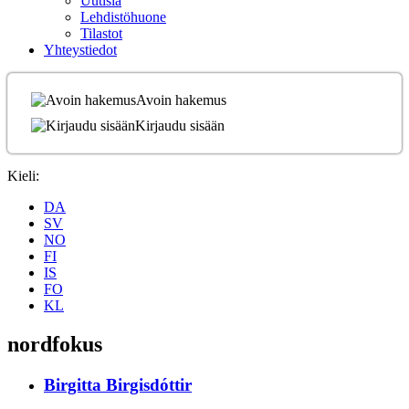
Uutisia
Lehdistöhuone
Tilastot
Yhteystiedot
Avoin hakemus
Kirjaudu sisään
Kieli:
DA
SV
NO
FI
IS
FO
KL
nordfokus
Birgitta Birgisdóttir