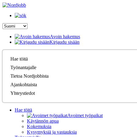
Avoin hakemus
Kirjaudu sisään
Hae töitä
Työnantajalle
Tietoa Nordjobbista
Ajankohtaista
Yhteystiedot
Hae töitä
Avoimet työpaikat
Käytännön apua
Kokemuksia
Kysymyksiä ja vastauksia