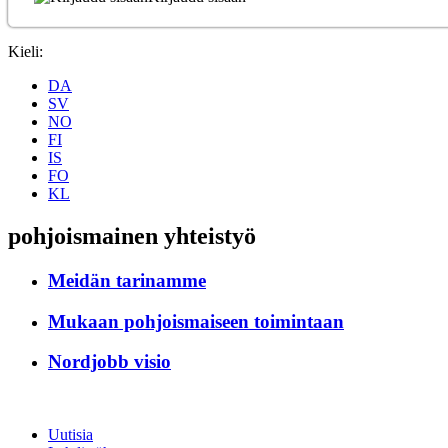
Kieli:
DA
SV
NO
FI
IS
FO
KL
pohjoismainen yhteistyö
Meidän tarinamme
Mukaan pohjoismaiseen toimintaan
Nordjobb visio
Uutisia