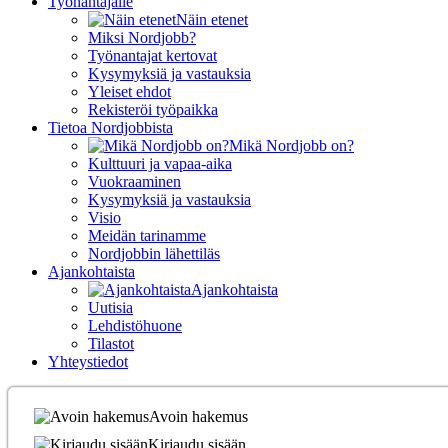
Työnantajalle
Näin etenet
Miksi Nordjobb?
Työnantajat kertovat
Kysymyksiä ja vastauksia
Yleiset ehdot
Rekisteröi työpaikka
Tietoa Nordjobbista
Mikä Nordjobb on?
Kulttuuri ja vapaa-aika
Vuokraaminen
Kysymyksiä ja vastauksia
Visio
Meidän tarinamme
Nordjobbin lähettiläs
Ajankohtaista
Ajankohtaista
Uutisia
Lehdistöhuone
Tilastot
Yhteystiedot
Avoin hakemus
Kirjaudu sisään