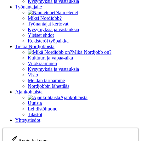
Kysymyksiä ja vastauksia
Työnantajalle
Näin etenet
Miksi Nordjobb?
Työnantajat kertovat
Kysymyksiä ja vastauksia
Yleiset ehdot
Rekisteröi työpaikka
Tietoa Nordjobbista
Mikä Nordjobb on?
Kulttuuri ja vapaa-aika
Vuokraaminen
Kysymyksiä ja vastauksia
Visio
Meidän tarinamme
Nordjobbin lähettiläs
Ajankohtaista
Ajankohtaista
Uutisia
Lehdistöhuone
Tilastot
Yhteystiedot
Avoin hakemus