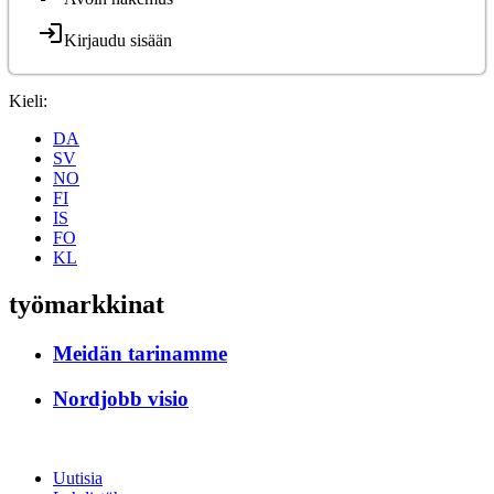
Kirjaudu sisään
Kieli:
DA
SV
NO
FI
IS
FO
KL
työmarkkinat
Meidän tarinamme
Nordjobb visio
Uutisia