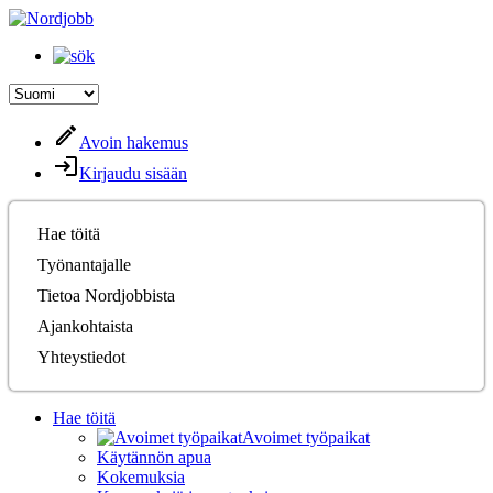
Avoin hakemus
Kirjaudu sisään
Hae töitä
Työnantajalle
Tietoa Nordjobbista
Ajankohtaista
Yhteystiedot
Hae töitä
Avoimet työpaikat
Käytännön apua
Kokemuksia