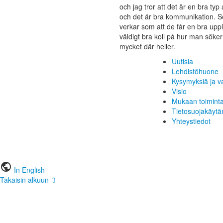
och jag tror att det är en bra ty
och det är bra kommunikation. S
verkar som att de får en bra uppl
väldigt bra koll på hur man söke
mycket där heller.
Uutisia
Lehdistöhuone
Kysymyksiä ja v
Visio
Mukaan toimint
Tietosuojakäytä
Yhteystiedot
public
In English
Takaisin alkuun ⇧