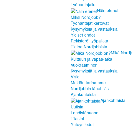
Työnantajalle
Näin etenet
Miksi Nordjobb?
Työnantajat kertovat
Kysymyksiä ja vastauksia
Yleiset ehdot
Rekisteröi työpaikka
Tietoa Nordjobbista
Mikä Nordj
Kulttuuri ja vapaa-aika
Vuokraaminen
Kysymyksiä ja vastauksia
Visio
Meidän tarinamme
Nordjobbin lähettiläs
Ajankohtaista
Ajankohtaista
Uutisia
Lehdistöhuone
Tilastot
Yhteystiedot