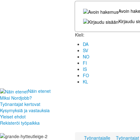
Avoin hak
Kirjaudu s
Kieli:
DA
SV
NO
FI
IS
FO
KL
Näin etenet
Miksi Nordjobb?
Työnantajat kertovat
Kysymyksiä ja vastauksia
Yleiset ehdot
Rekisteröi työpaikka
Työnantajalle
Työnantajat