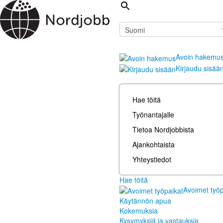
Avoin hakemu
Kirjaudu sisää
Hae töitä
Työnantajalle
Tietoa Nordjobbista
Ajankohtaista
Yhteystiedot
Hae töitä
Avoimet työp
Käytännön apua
Kokemuksia
Kysymyksiä ja vastauksia