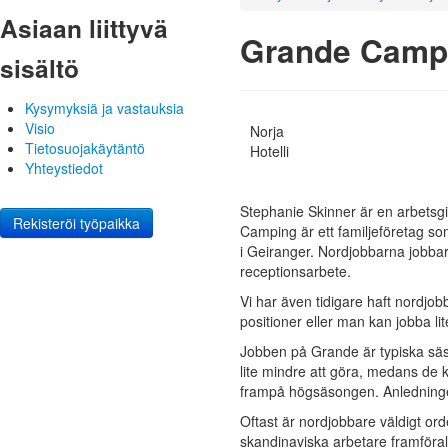
Asiaan liittyvä
Grande Campi
sisältö
Kysymyksiä ja vastauksia
Visio
Norja
Tietosuojakäytäntö
Hotelli
Yhteystiedot
Stephanie Skinner är en arbetsg
Rekisteröi työpaikka
Camping är ett familjeföretag so
i Geiranger. Nordjobbarna jobba
receptionsarbete.
Vi har även tidigare haft nordjo
positioner eller man kan jobba lit
Jobben på Grande är typiska säs
lite mindre att göra, medans de ko
frampå högsäsongen. Anledningen 
Oftast är nordjobbare väldigt or
skandinaviska arbetare framförallt