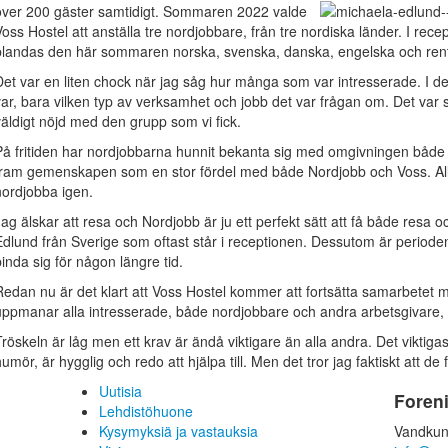
över 200 gäster samtidigt.
Sommaren 2022 valde
Voss Hostel att anställa tre nordjobbare, från tre nordiska länder. I r
blandas den här sommaren norska, svenska, danska, engelska och rent a
Det var en liten chock när jag såg hur många som var intresserade. I det 
var, bara vilken typ av verksamhet och jobb det var frågan om. Det var s
väldigt nöjd med den grupp som vi fick.
På fritiden har nordjobbarna hunnit bekanta sig med omgivningen både till
fram gemenskapen som en stor fördel med både Nordjobb och Voss. Alla
nordjobba igen.
Jag älskar att resa och Nordjobb är ju ett perfekt sätt att få både resa 
Edlund från Sverige som oftast står i receptionen. Dessutom är periode
binda sig för någon längre tid.
Redan nu är det klart att Voss Hostel kommer att fortsätta samarbetet
uppmanar alla intresserade, både nordjobbare och andra arbetsgivare, 
Tröskeln är låg men ett krav är ändå viktigare än alla andra. Det viktig
humör, är hygglig och redo att hjälpa till. Men det tror jag faktiskt att
Uutisia
Foren
Lehdistöhuone
Kysymyksiä ja vastauksia
Vandkun