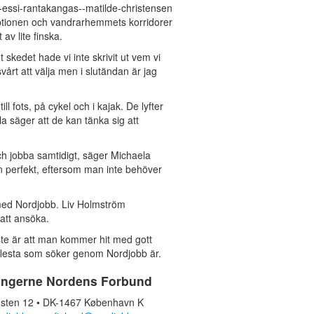
eceptionen och vandrarhemmets korridorer
v lite finska.
skedet hade vi inte skrivit ut vem vi
vårt att välja men i slutändan är jag
 fots, på cykel och i kajak. De lyfter
 säger att de kan tänka sig att
och jobba samtidigt, säger Michaela
n perfekt, eftersom man inte behöver
 med Nordjobb. Liv Holmström
att ansöka.
aste är att man kommer hit med gott
 de flesta som söker genom Nordjobb är.
ingerne Nordens Forbund
sten 12 • DK-1467 København K