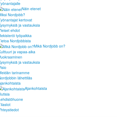
Työnantajalle
Näin etenet
Miksi Nordjobb?
Työnantajat kertovat
Kysymyksiä ja vastauksia
Yleiset ehdot
Rekisteröi työpaikka
Tietoa Nordjobbista
Mikä Nordjobb on?
Kulttuuri ja vapaa-aika
Vuokraaminen
Kysymyksiä ja vastauksia
isio
Meidän tarinamme
Nordjobbin lähettiläs
Ajankohtaista
Ajankohtaista
Uutisia
Lehdistöhuone
ilastot
Yhteystiedot