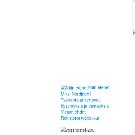
K
Näin etenet
Miksi Nordjobb?
Työnantajat kertovat
Kysymyksiä ja vastauksia
Yleiset ehdot
Rekisteröi työpaikka