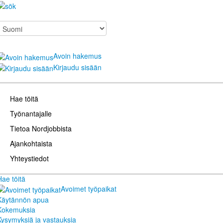
Avoin hakemus
Kirjaudu sisään
Hae töitä
Työnantajalle
Tietoa Nordjobbista
Ajankohtaista
Yhteystiedot
Hae töitä
Avoimet työpaikat
Käytännön apua
Kokemuksia
Kysymyksiä ja vastauksia