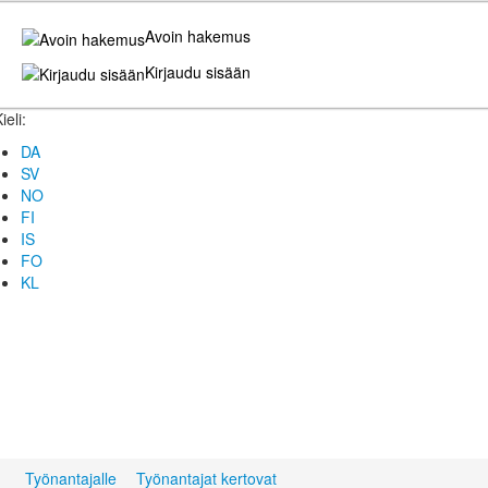
Avoin hakemus
Kirjaudu sisään
ieli:
DA
SV
NO
FI
IS
FO
KL
Työnantajalle
Työnantajat kertovat