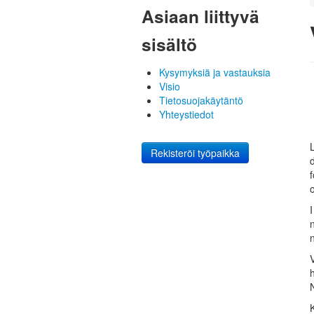
Asiaan liittyvä
sisältö
Kysymyksiä ja vastauksia
Visio
Tietosuojakäytäntö
Yhteystiedot
Rekisteröi työpaikka