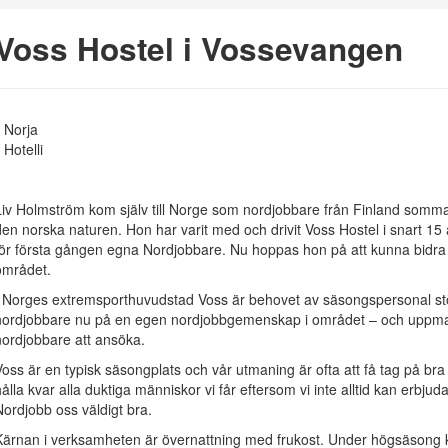
Voss Hostel i Vossevangen
Norja
Hotelli
Liv Holmström kom själv till Norge som nordjobbare från Finland somma
den norska naturen. Hon har varit med och drivit Voss Hostel i snart 1
för första gången egna Nordjobbare. Nu hoppas hon på att kunna bidra 
området.
I Norges extremsporthuvudstad Voss är behovet av säsongspersonal sto
nordjobbare nu på en egen nordjobbgemenskap i området – och uppma
nordjobbare att ansöka.
Voss är en typisk säsongplats och vår utmaning är ofta att få tag på bra
hålla kvar alla duktiga människor vi får eftersom vi inte alltid kan erbju
Nordjobb oss väldigt bra.
Kärnan i verksamheten är övernattning med frukost. Under högsäson