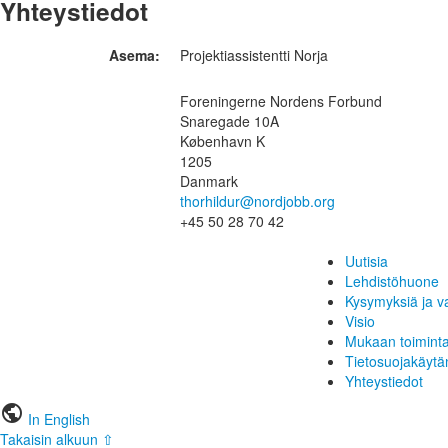
Yhteystiedot
Asema:
Projektiassistentti Norja
Foreningerne Nordens Forbund
Snaregade 10A
København K
1205
Danmark
thorhildur@nordjobb.org
+45 50 28 70 42
Uutisia
Lehdistöhuone
Kysymyksiä ja v
Visio
Mukaan toimint
Tietosuojakäytä
Yhteystiedot
public
In English
Takaisin alkuun ⇧