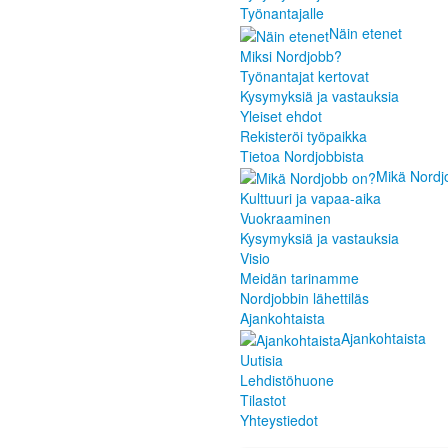
Työnantajalle
Näin etenet
Miksi Nordjobb?
Työnantajat kertovat
Kysymyksiä ja vastauksia
Yleiset ehdot
Rekisteröi työpaikka
Tietoa Nordjobbista
Mikä Nordj
Kulttuuri ja vapaa-aika
Vuokraaminen
Kysymyksiä ja vastauksia
Visio
Meidän tarinamme
Nordjobbin lähettiläs
Ajankohtaista
Ajankohtaista
Uutisia
Lehdistöhuone
Tilastot
Yhteystiedot