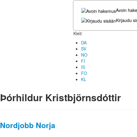
Avoin hak
Kirjaudu s
Kieli:
DA
SV
NO
FI
IS
FO
KL
Þórhildur Kristbjörnsdóttir
Nordjobb Norja