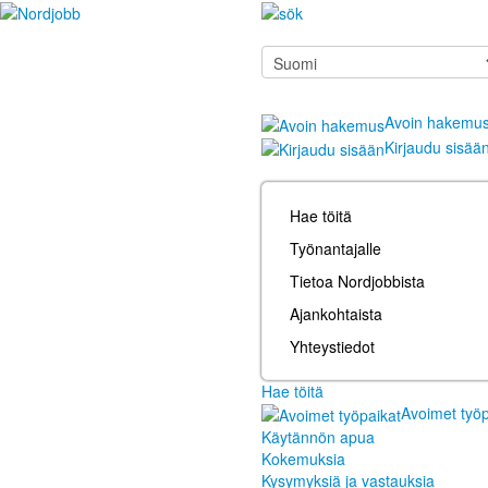
Avoin hakemu
Kirjaudu sisää
Hae töitä
Työnantajalle
Tietoa Nordjobbista
Ajankohtaista
Yhteystiedot
Hae töitä
Avoimet työp
Käytännön apua
Kokemuksia
Kysymyksiä ja vastauksia