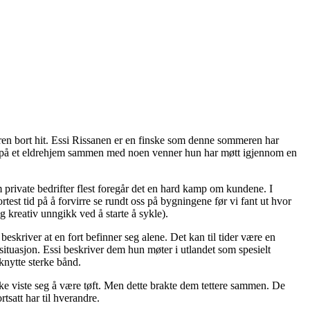
turen bort hit. Essi Rissanen er en finske som denne sommeren har
r på et eldrehjem sammen med noen venner hun har møtt igjennom en
 private bedrifter flest foregår det en hard kamp om kundene. I
est tid på å forvirre se rundt oss på bygningene før vi fant ut hvor
 kreativ unngikk ved å starte å sykle).
 beskriver at en fort befinner seg alene. Det kan til tider være en
ituasjon. Essi beskriver dem hun møter i utlandet som spesielt
knytte sterke bånd.
ke viste seg å være tøft. Men dette brakte dem tettere sammen. De
tsatt har til hverandre.