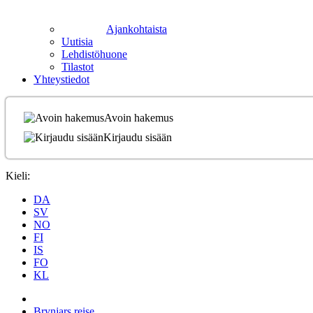
Ajankohtaista
Uutisia
Lehdistöhuone
Tilastot
Yhteystiedot
Avoin hakemus
Kirjaudu sisään
Kieli:
DA
SV
NO
FI
IS
FO
KL
Brynjars reise