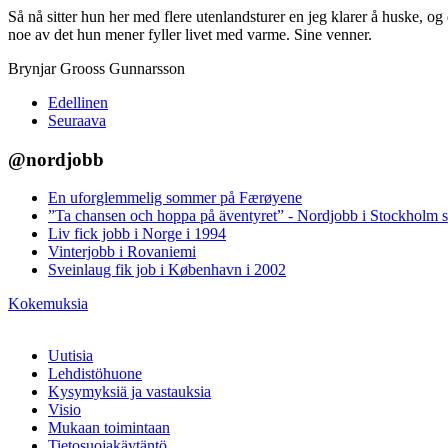
Så nå sitter hun her med flere utenlandsturer en jeg klarer å huske, 
noe av det hun mener fyller livet med varme. Sine venner.
Brynjar Grooss Gunnarsson
Edellinen
Seuraava
@nordjobb
En uforglemmelig sommer på Færøyene
”Ta chansen och hoppa på äventyret” - Nordjobb i Stockholm
Liv fick jobb i Norge i 1994
Vinterjobb i Rovaniemi
Sveinlaug fik job i København i 2002
Kokemuksia
Uutisia
Lehdistöhuone
Kysymyksiä ja vastauksia
Visio
Mukaan toimintaan
Tietosuojakäytäntö