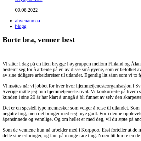
09.08.2022
ahvenanmaa
blogg
Borte bra, venner best
Vi sitter i dag på en liten brygge i øygruppen mellom Finland og Åland
bestemt seg for å arbeide på en av disse små øyene, som er befolke
av sine tidligere arbeidsreiser til utlandet. Egentlig litt sånn som vi to f
Vi møttes når vi jobbet for hver hvor hjemmetjenesteorganisasjon i Sve
Sverige møtte jeg min hjemmetjeneste-rival. Vi konkurrerte på hvem som
kunden i sine 20 år har klart å unngå å bli funnet av selv den skarpes
Det er en spesiell type mennesker som velger å reise til utlandet. Som be
negativ ting, men det bringer med seg mye godt. For i denne opplevel
åpensinnede og vennlige. Og om hellet er med deg, vil du støte på a
Som de vennene hun nå arbeider med i Korppoo. Essi forteller at de mø
delte sine erfaringer, og fant på mange rare ting. Noen litt lurere en de