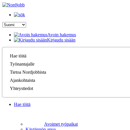
Avoin hakemus
Kirjaudu sisään
Hae töitä
Työnantajalle
Tietoa Nordjobbista
Ajankohtaista
Yhteystiedot
Hae töitä
Avoimet työpaikat
Käytännön apua