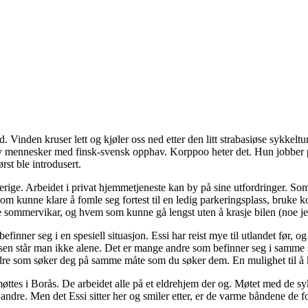
. Vinden kruser lett og kjøler oss ned etter den litt strabasiøse sykkel
t av mennesker med finsk-svensk opphav. Korppoo heter det. Hun jobbe
ørst ble introdusert.
rige. Arbeidet i privat hjemmetjeneste kan by på sine utfordringer. Som
 kunne klare å fomle seg fortest til en ledig parkeringsplass, bruke kort
te sommervikar, og hvem som kunne gå lengst uten å krasje bilen (noe jeg
finner seg i en spesiell situasjon. Essi har reist mye til utlandet før, og
sen står man ikke alene. Det er mange andre som befinner seg i samme s
ndre som søker deg på samme måte som du søker dem. En mulighet til å 
ttes i Borås. De arbeidet alle på et eldrehjem der og. Møtet med de sy
 andre. Men det Essi sitter her og smiler etter, er de varme båndene de for