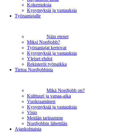
Kokemuksia
Kysymyksiä ja vastauksia
Työnantajalle
Näin etenet
Miksi Nordjobb?
Työnantajat kertovat
Kysymyksiä ja vastauksia
Yleiset ehdot
Rekisteröi työpaikka
Tietoa Nordjobbista
Mikä Nordjobb on?
Kulttuuri ja vapaa-aika
Vuokraaminen
Kysymyksiä ja vastauksia
Visio
Meidän tarinamme
Nordjobbin lähettiläs
Ajankohtaista