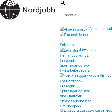
Almenn umsó
Rita inn
Søk starv
Leys størv
Hentar upplýsingar
Frásøgnir
Spurningar og svør
Fyri arbeiðsgevarar
Soleiðis rigg
Hví Nordjobb?
Frásøgnir
Spurningar og svør
Viðskiftatreytir
Skráset arbeiðsstað
Um Nordjobb
Hvat er Nor