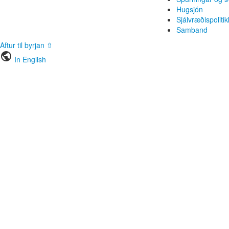
Hugsjón
Sjálvræðispolitik
Samband
Aftur til byrjan ⇧
public
In English