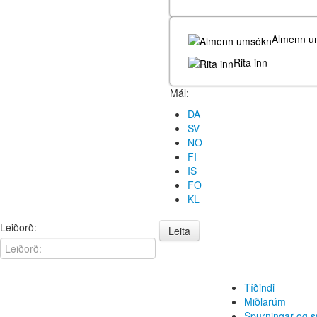
Almenn u
Rita inn
Mál:
DA
SV
NO
FI
IS
FO
KL
Leiðorð:
Leita
Tíðindi
Miðlarúm
Spurningar og s