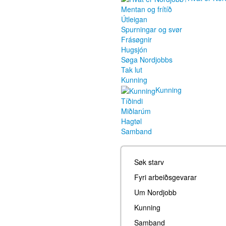
Mentan og frítíð
Útleigan
Spurningar og svør
Frásøgnir
Hugsjón
Søga Nordjobbs
Tak lut
Kunning
Kunning
Tíðindi
Miðlarúm
Hagtøl
Samband
Søk starv
Fyri arbeiðsgevarar
Um Nordjobb
Kunning
Samband