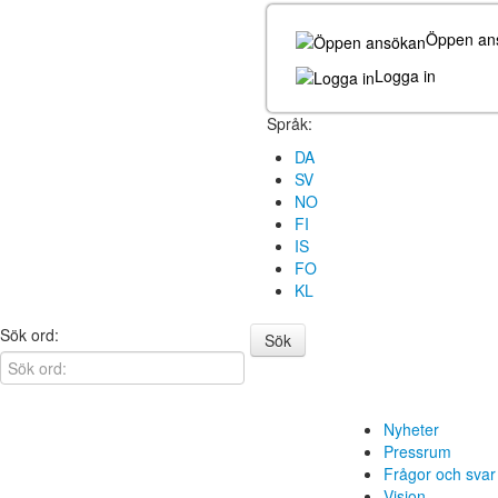
Öppen an
Logga in
Språk:
DA
SV
NO
FI
IS
FO
KL
Sök ord:
Sök
Nyheter
Pressrum
Frågor och svar
Vision