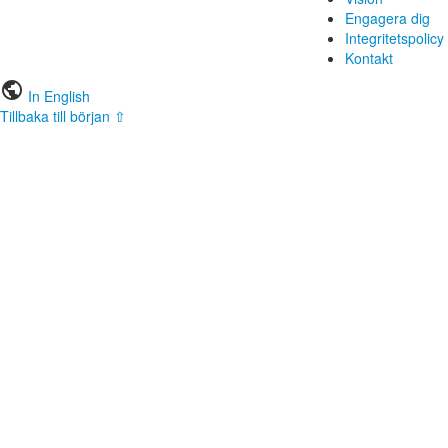
Engagera dig
Integritetspolicy
Kontakt
public
In English
Tillbaka till början ⇧