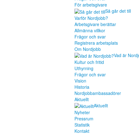
För arbetsgivare
Så går det till
Varför Nordjobb?
Arbetsgivare berättar
Allmänna villkor
Frågor och svar
Registrera arbetsplats
Om Nordjobb
Vad är Nord
Kultur och fritid
Uthyrning
Frågor och svar
Vision
Historia
Nordjobbambassadörer
Aktuellt
Aktuellt
Nyheter
Pressrum
Statistik
Kontakt