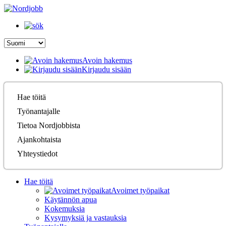
Avoin hakemus
Kirjaudu sisään
Hae töitä
Työnantajalle
Tietoa Nordjobbista
Ajankohtaista
Yhteystiedot
Hae töitä
Avoimet työpaikat
Käytännön apua
Kokemuksia
Kysymyksiä ja vastauksia