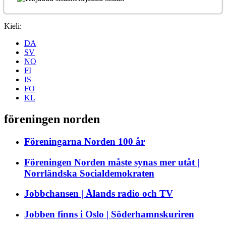
Kieli:
DA
SV
NO
FI
IS
FO
KL
föreningen norden
Föreningarna Norden 100 år
Föreningen Norden måste synas mer utåt |
Norrländska Socialdemokraten
Jobbchansen | Ålands radio och TV
Jobben finns i Oslo | Söderhamnskuriren