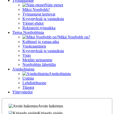
Työnantajalle
Näin etenet
Miksi Nordjobb?
Työnantajat kertovat
Kysymyksiä ja vastauksia
Yleiset ehdot
Rekisteröi työpaikka
Tietoa Nordjobbista
Mikä Nordjobb on?
Kulttuuri ja vapaa-aika
Vuokraaminen
Kysymyksiä ja vastauksia
Visio
Meidän tarinamme
Nordjobbin lähettiläs
Ajankohtaista
Ajankohtaista
Uutisia
Lehdistöhuone
Tilastot
Yhteystiedot
Avoin hakemus
Kirjaudu sisään