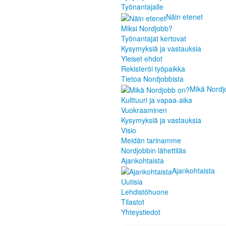
Työnantajalle
Näin etenet
Miksi Nordjobb?
Työnantajat kertovat
Kysymyksiä ja vastauksia
Yleiset ehdot
Rekisteröi työpaikka
Tietoa Nordjobbista
Mikä Nordj
Kulttuuri ja vapaa-aika
Vuokraaminen
Kysymyksiä ja vastauksia
Visio
Meidän tarinamme
Nordjobbin lähettiläs
Ajankohtaista
Ajankohtaista
Uutisia
Lehdistöhuone
Tilastot
Yhteystiedot