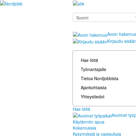
Avoin hakemu
Kirjaudu sisää
Hae töitä
Työnantajalle
Tietoa Nordjobbista
Ajankohtaista
Yhteystiedot
Hae töitä
Avoimet työp
Käytännön apua
Kokemuksia
Kysymyksiä ja vastauksia