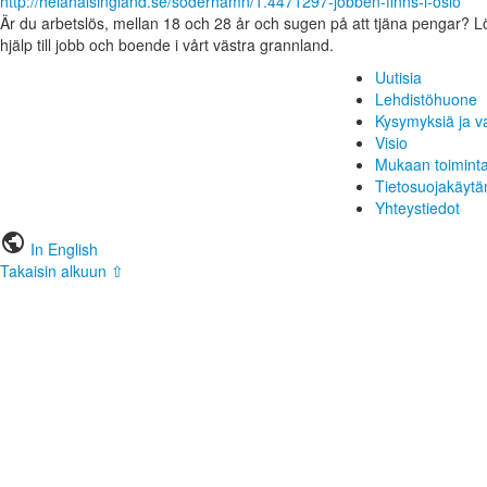
http://helahalsingland.se/soderhamn/1.4471297-jobben-finns-i-oslo
Är du arbetslös, mellan 18 och 28 år och sugen på att tjäna pengar? Lö
hjälp till jobb och boende i vårt västra grannland.
Uutisia
Lehdistöhuone
Kysymyksiä ja v
Visio
Mukaan toimint
Tietosuojakäytä
Yhteystiedot
public
In English
Takaisin alkuun ⇧