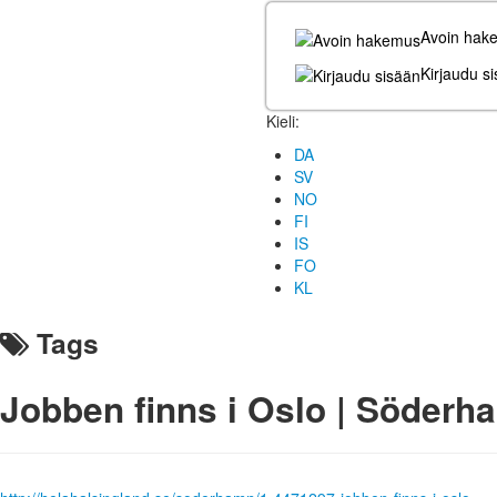
Avoin hak
Kirjaudu s
Kieli:
DA
SV
NO
FI
IS
FO
KL
Tags
Jobben finns i Oslo | Söderh