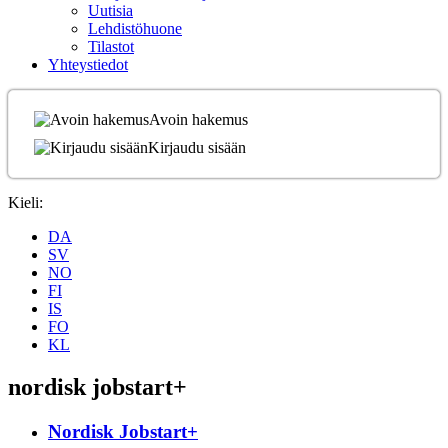
Uutisia
Lehdistöhuone
Tilastot
Yhteystiedot
Avoin hakemus
Kirjaudu sisään
Kieli:
DA
SV
NO
FI
IS
FO
KL
nordisk jobstart+
Nordisk Jobstart+