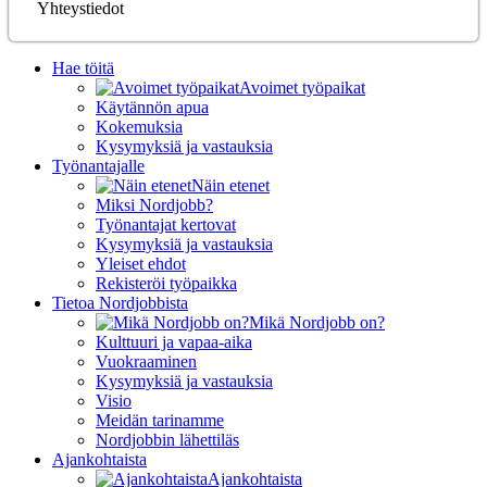
Yhteystiedot
Hae töitä
Avoimet työpaikat
Käytännön apua
Kokemuksia
Kysymyksiä ja vastauksia
Työnantajalle
Näin etenet
Miksi Nordjobb?
Työnantajat kertovat
Kysymyksiä ja vastauksia
Yleiset ehdot
Rekisteröi työpaikka
Tietoa Nordjobbista
Mikä Nordjobb on?
Kulttuuri ja vapaa-aika
Vuokraaminen
Kysymyksiä ja vastauksia
Visio
Meidän tarinamme
Nordjobbin lähettiläs
Ajankohtaista
Ajankohtaista