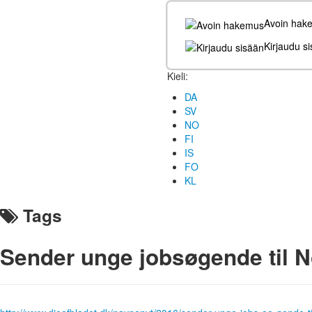
Avoin hak
Kirjaudu s
Kieli:
DA
SV
NO
FI
IS
FO
KL
Tags
Sender unge jobsøgende til No