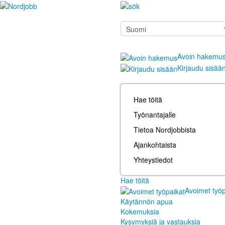
Avoin hakemu
Kirjaudu sisää
Hae töitä
Työnantajalle
Tietoa Nordjobbista
Ajankohtaista
Yhteystiedot
Hae töitä
Avoimet työp
Käytännön apua
Kokemuksia
Kysymyksiä ja vastauksia