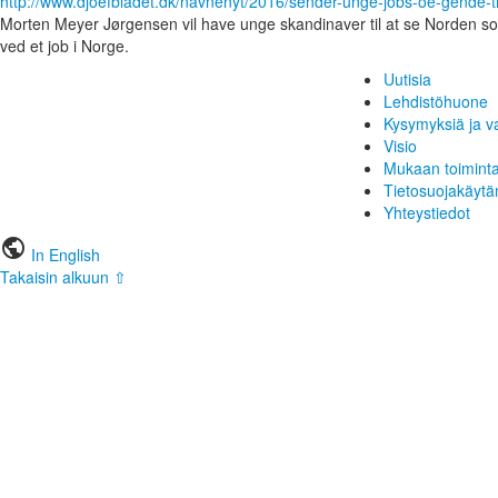
http://www.djoefbladet.dk/navnenyt/2016/sender-unge-jobs-oe-gende-t
Morten Meyer Jørgensen vil have unge skandinaver til at se Norden s
ved et job i Norge.
Uutisia
Lehdistöhuone
Kysymyksiä ja v
Visio
Mukaan toimint
Tietosuojakäytä
Yhteystiedot
public
In English
Takaisin alkuun ⇧