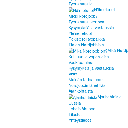
Työnantajalle
Näin etenet
Miksi Nordjobb?
Työnantajat kertovat
Kysymyksiä ja vastauksia
Yleiset ehdot
Rekisteröi työpaikka
Tietoa Nordjobbista
Mikä Nordj
Kulttuuri ja vapaa-aika
Vuokraaminen
Kysymyksiä ja vastauksia
Visio
Meidän tarinamme
Nordjobbin lähettiläs
Ajankohtaista
Ajankohtaista
Uutisia
Lehdistöhuone
Tilastot
Yhteystiedot