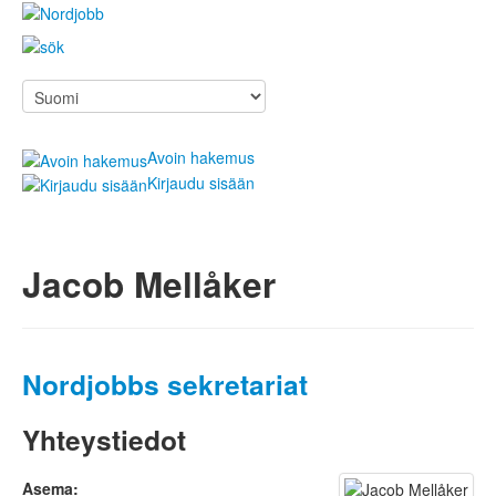
Avoin hakemus
Kirjaudu sisään
Jacob Mellåker
Hae töitä
Työnantajalle
Tietoa Nordjobbista
Ajankohtaista
Nordjobbs sekretariat
Yhteystiedot
Yhteystiedot
Hae töitä
Asema: