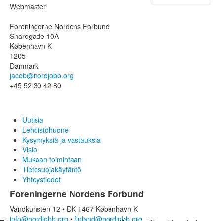
Avoimet työpaikat
Webmaster
Käytännön apua
Kokemuksia
Foreningerne Nordens Forbund
Kysymyksiä ja vastauksia
Snaregade 10A
Työnantajalle
København K
1205
Näin etenet
Danmark
Miksi Nordjobb?
jacob@nordjobb.org
Työnantajat kertovat
+45 52 30 42 80
Kysymyksiä ja vastauksia
Yleiset ehdot
Rekisteröi työpaikka
Uutisia
Tietoa Nordjobbista
Lehdistöhuone
Kysymyksiä ja vastauksia
Mikä Nordjobb on?
Visio
Kulttuuri ja vapaa-aika
Mukaan toimintaan
Vuokraaminen
Tietosuojakäytäntö
Kysymyksiä ja vastauksia
Yhteystiedot
Visio
Meidän tarinamme
Foreningerne Nordens Forbund
Nordjobbin lähettiläs
Vandkunsten 12 • DK-1467 København K
Ajankohtaista
info@nordjobb.org
•
finland@nordjobb.org