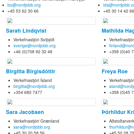
bo@nordjobb.org
ida@nordjobb.o
+45 53 62 30 66
+45 30 14 42 6
Sarah Lindqvist
Mathilda Ha
Verkefnastjóri Svíþjóð
Verkefnastjór
sverige@nordjobb.org
finland@nord
+46 (0)708 92 32 48
+358 (0)40 
Birgitta Birgisdóttir
Freya Roe
Verkefnastjóri Ísland
Verkefnastjór
birgitta@nordjobb.org
aland@nordj
+354 680 7477
+358 (0)45 
Sara Jacobsen
Þórhildur Kr
Verkefnastjóri Grænland
Aðstoðarverk
sara@nordjobb.org
thorhildur@n
+45 30 20 58 56
+45 50 28 7