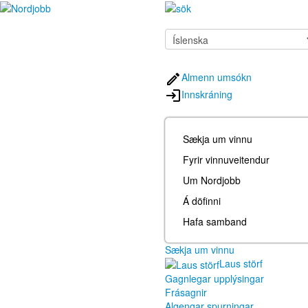
Almenn umsókn
Innskráning
Sækja um vinnu
Fyrir vinnuveitendur
Um Nordjobb
Á döfinni
Hafa samband
Sækja um vinnu
Laus störf
Gagnlegar upplýsingar
Frásagnir
Algengar spurningar