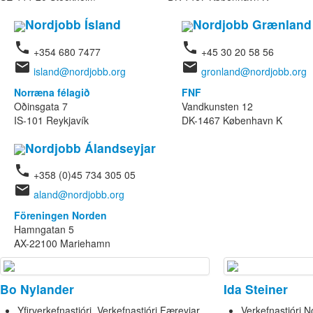
Nordjobb Ísland
Nordjobb Grænland
phone
phone
+354 680 7477
+45 30 20 58 56
email
email
island@nordjobb.org
gronland@nordjobb.org
Norræna félagið
FNF
Oðinsgata 7
Vandkunsten 12
IS-101 Reykjavík
DK-1467 København K
Nordjobb Álandseyjar
phone
+358 (0)45 734 305 05
email
aland@nordjobb.org
Föreningen Norden
Hamngatan 5
AX-22100 Mariehamn
Bo Nylander
Ida Steiner
Yfirverkefnastjóri, Verkefnastjóri Færeyjar
Verkefnastjóri 