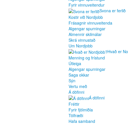
Fyrir vinnuveitendur
Svona er ferlið
Kostir við Nordjobb
Frásagnir vinnuveitenda
Algengar spurningar
Almennir skilmálar
Skrá vinnustað
Um Nordjobb
Hvað er No
Menning og frístund
Útleiga
Algengar spurningar
Saga okkar
Sýn
Vertu með
Á döfinni
Á döfinni
Fréttir
Fyrir fjölmiðla
Tölfræði
Hafa samband