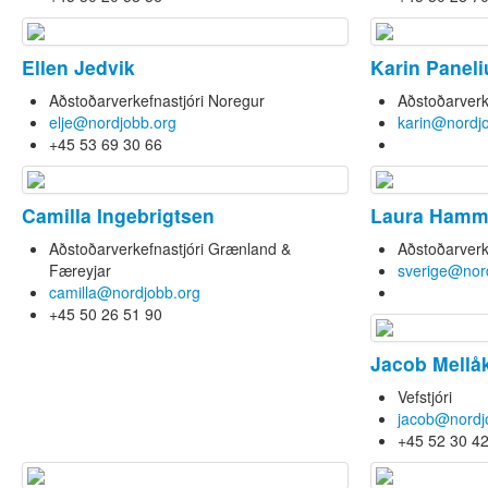
Ellen Jedvik
Karin Paneli
Aðstoðarverkefnastjóri Noregur
Aðstoðarverk
elje@nordjobb.org
karin@nordj
+45 53 69 30 66
Camilla Ingebrigtsen
Laura Hamm
Aðstoðarverkefnastjóri Grænland &
Aðstoðarverk
Færeyjar
sverige@nor
camilla@nordjobb.org
+45 50 26 51 90
Jacob Mellå
Vefstjóri
jacob@nordj
+45 52 30 4