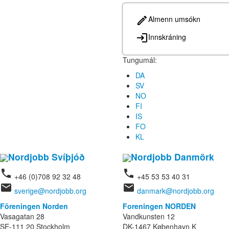
Almenn umsókn
Innskráning
Tungumál:
DA
SV
NO
FI
IS
FO
KL
Nordjobb Svíþjóð
Nordjobb Danmörk
phone
phone
+46 (0)708 92 32 48
+45 53 53 40 31
email
email
sverige@nordjobb.org
danmark@nordjobb.org
Föreningen Norden
Foreningen NORDEN
Vasagatan 28
Vandkunsten 12
SE-111 20 Stockholm
DK-1467 København K