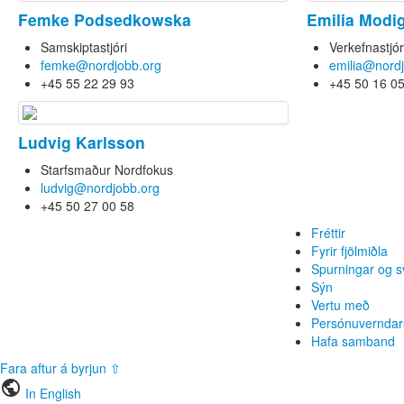
Femke Podsedkowska
Emilia Modi
Samskiptastjóri
Verkefnastjó
femke@nordjobb.org
emilia@nord
+45 55 22 29 93
+45 50 16 0
Ludvig Karlsson
Starfsmaður Nordfokus
ludvig@nordjobb.org
+45 50 27 00 58
Fréttir
Fyrir fjölmiðla
Spurningar og s
Sýn
Vertu með
Persónuverndar
Hafa samband
Fara aftur á byrjun ⇧
public
In English