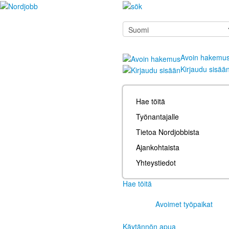
Avoin hakemu
Kirjaudu sisää
Hae töitä
Työnantajalle
Tietoa Nordjobbista
Ajankohtaista
Yhteystiedot
Hae töitä
Avoimet työpaikat
Käytännön apua