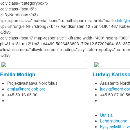
<div class="categorybox">
<div class="span5">
<h3>Nordfokus</h3>
<p><span class="material-icons">email</span> <a href="mailto:
info@n
<p><strong>FNF</strong><br /> Vandkunsten 12 <br />DK-1467 Købe
</div>
<div class="span7 map-responsive"><iframe width="400" height="300"
pb=!1m18!1m12!1m3!1d4499.502645680317!2d12.572024941881367!3
allowfullscreen="allowfullscreen" loading="lazy" referrerpolicy="no-r
</div>
Emilia Modigh
Ludvig Karlss
Projektivastaava Nordfokus
Assistentti Nord
emilia@nordjobb.org
ludvig@nordjob
+45 50 16 05 30
+45 50 27 00 5
Uutisia
Lehdistöhuone
Kysymyksiä ja v