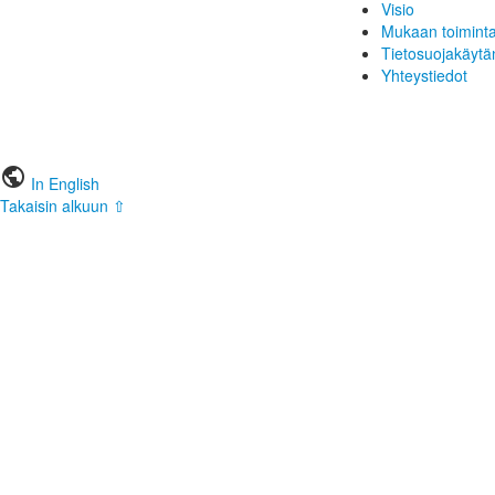
Visio
Mukaan toimint
Tietosuojakäytä
Yhteystiedot
public
In English
Takaisin alkuun ⇧