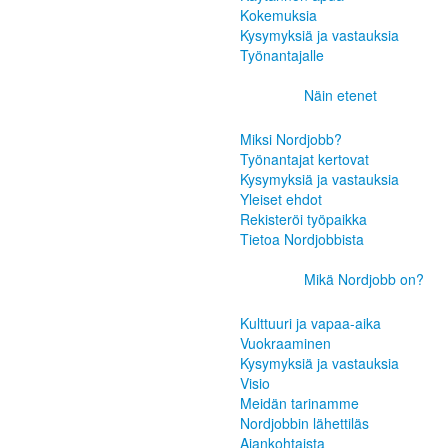
Kokemuksia
Kysymyksiä ja vastauksia
Työnantajalle
Näin etenet
Miksi Nordjobb?
Työnantajat kertovat
Kysymyksiä ja vastauksia
Yleiset ehdot
Rekisteröi työpaikka
Tietoa Nordjobbista
Mikä Nordjobb on?
Kulttuuri ja vapaa-aika
Vuokraaminen
Kysymyksiä ja vastauksia
Visio
Meidän tarinamme
Nordjobbin lähettiläs
Ajankohtaista