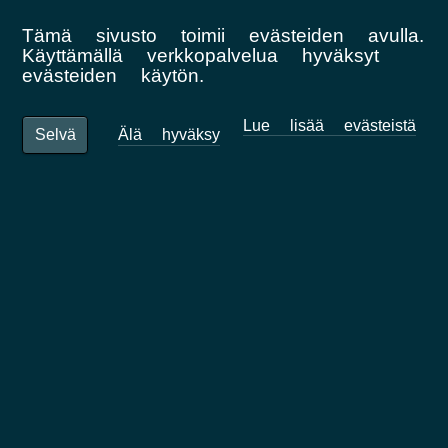
Tämä sivusto toimii evästeiden avulla.
Käyttämällä verkkopalvelua hyväksyt
evästeiden käytön.
Uutisia
Lue lisää evästeistä
Älä hyväksy
Selvä
Lehdistöhuone
Kysymyksiä ja vastauksia
Visio
Mukaan toimintaan
Tietosuojakäytäntö
Yhteystiedot
Foreningerne Nordens Forbund
Vandkunsten 12 • DK-1467
København K
info@nordjobb.org
•
finland@nordjobb.org