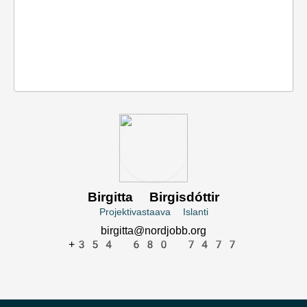
SV
NO
FI
IS
FO
KL
Kieli:
Birgitta Birgisdóttir
Projektivastaava Islanti
birgitta@nordjobb.org
+354 680 7477