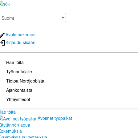
Avoin hakemus
Kirjaudu sisään
Hae töitä
Työnantajalle
Tietoa Nordjobbista
Ajankohtaista
Yhteystiedot
Hae töitä
Avoimet työpaikat
Käytännön apua
Kokemuksia
Kysymyksiä ja vastauksia