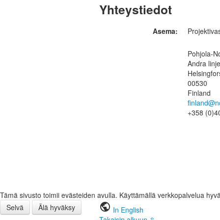
Yhteystiedot
Asema:
Projektiv
Pohjola-N
Andra linj
Helsingfor
00530
Finland
finland@n
+358 (0)4
Tämä sivusto toimii evästeiden avulla. Käyttämällä verkkopalvelua hyv
public
Selvä
Älä hyväksy
In English
Takaisin alkuun ⇧