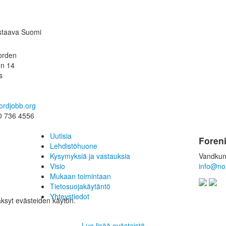
astaava Suomi
orden
en 14
s
ordjobb.org
0 736 4556
Uutisia
Foren
Lehdistöhuone
Kysymyksiä ja vastauksia
Vandkun
Visio
info@no
Mukaan toimintaan
Tietosuojakäytäntö
Yhteystiedot
äksyt evästeiden käytön.
Lue lisää evästeistä