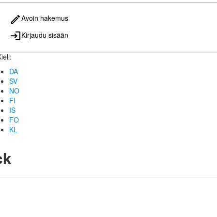
Avoin hakemus
Kirjaudu sisään
ieli:
DA
SV
NO
FI
IS
FO
KL
ck