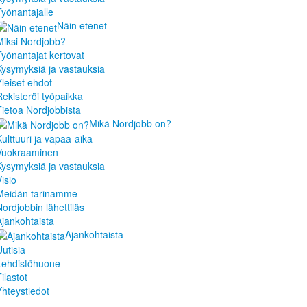
Työnantajalle
Näin etenet
Miksi Nordjobb?
Työnantajat kertovat
Kysymyksiä ja vastauksia
Yleiset ehdot
Rekisteröi työpaikka
Tietoa Nordjobbista
Mikä Nordjobb on?
Kulttuuri ja vapaa-aika
Vuokraaminen
Kysymyksiä ja vastauksia
isio
Meidän tarinamme
Nordjobbin lähettiläs
Ajankohtaista
Ajankohtaista
Uutisia
Lehdistöhuone
ilastot
Yhteystiedot