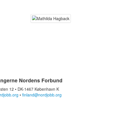
ingerne Nordens Forbund
sten 12 • DK-1467 København K
rdjobb.org
•
finland@nordjobb.org