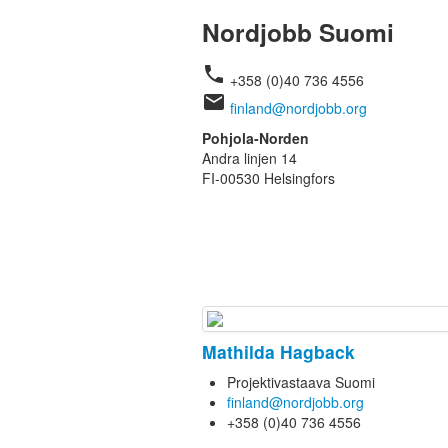
Nordjobb Suomi
phone
+358 (0)40 736 4556
email
finland@nordjobb.org
Pohjola-Norden
Andra linjen 14
FI-00530 Helsingfors
Mathilda Hagback
Projektivastaava Suomi
finland@nordjobb.org
+358 (0)40 736 4556