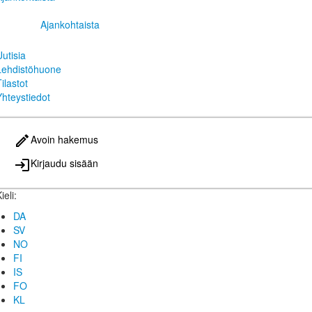
Ajankohtaista
Uutisia
Lehdistöhuone
ilastot
Yhteystiedot
Avoin hakemus
Kirjaudu sisään
ieli:
DA
SV
NO
FI
IS
FO
KL