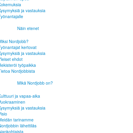
Kokemuksia
Kysymyksiä ja vastauksia
Työnantajalle
Näin etenet
Miksi Nordjobb?
Työnantajat kertovat
Kysymyksiä ja vastauksia
Yleiset ehdot
Rekisteröi työpaikka
Tietoa Nordjobbista
Mikä Nordjobb on?
Kulttuuri ja vapaa-aika
Vuokraaminen
Kysymyksiä ja vastauksia
isio
Meidän tarinamme
Nordjobbin lähettiläs
Ajankohtaista