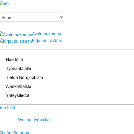
Avoin hakemus
Kirjaudu sisään
Hae töitä
Työnantajalle
Tietoa Nordjobbista
Ajankohtaista
Yhteystiedot
Hae töitä
Avoimet työpaikat
Käytännön apua