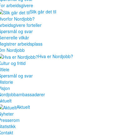
For arbeidsgivere
Slik går det til
Hvorfor Nordjobb?
Arbeidsgivere forteller
Spørsmål og svar
Generelle vilkår
Registrer arbeidsplass
Om Nordjobb
Hva er Nordjobb?
ultur og fritid
tleie
Spørsmål og svar
istorie
Visjon
Nordjobbambassadører
Aktuelt
Aktuelt
Nyheter
Presserom
tatistikk
Kontakt