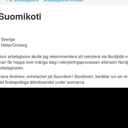
Suomikoti
Sverige
Helse/Omsorg
Som arbetsgivare skulle jag rekommendera att rekrytera via Nordjobb e
man får hoppa över många steg i rekryteringsprocessen eftersom Nordjo
arbetsgivaren.
Taina Andreev, enhetschef på Soumikoti i Stockholm, berättar om sin er
det finskspråkiga äldreboendet under somrarna.