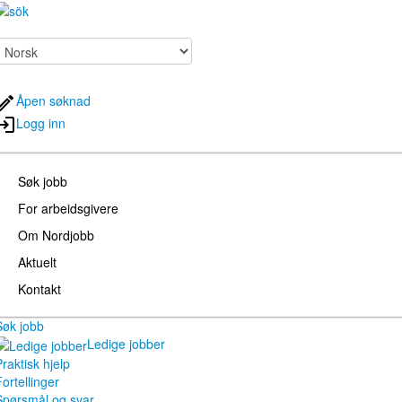
Åpen søknad
Logg inn
Søk jobb
For arbeidsgivere
Om Nordjobb
Aktuelt
Kontakt
Søk jobb
Ledige jobber
raktisk hjelp
ortellinger
Spørsmål og svar