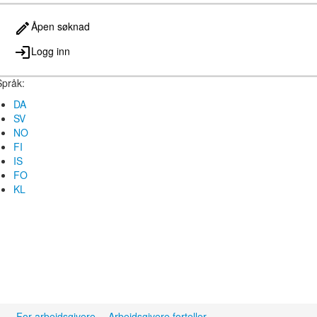
Åpen søknad
Logg inn
Språk:
DA
SV
NO
FI
IS
FO
KL
For arbeidsgivere
Arbeidsgivere forteller