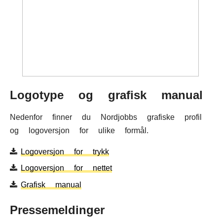
SV
NO
FI
IS
FO
KL
Språk:
Logotype og grafisk manual
Nedenfor finner du Nordjobbs grafiske profil
og logoversjon for ulike formål.
Logoversjon for trykk
Logoversjon for nettet
Grafisk manual
Pressemeldinger