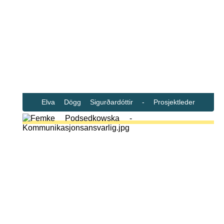
Elva Dögg Sigurðardóttir - Prosjektleder