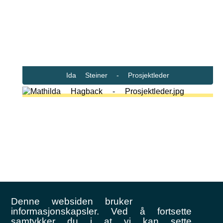
Ida Steiner - Prosjektleder
Denne websiden bruker
informasjonskapsler. Ved å fortsette
Mathilda Hagback - Prosjektleder
samtykker du i at vi kan sette