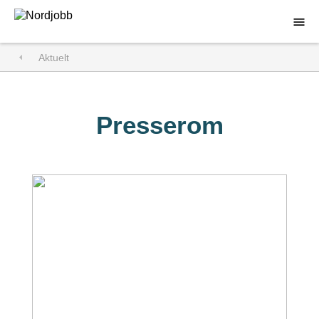
Aktuelt
Søk jobb
For arbeidsgivere
Presserom
Om Nordjobb
Aktuelt
Kontakt
Åpen søknad
Logg inn
DA