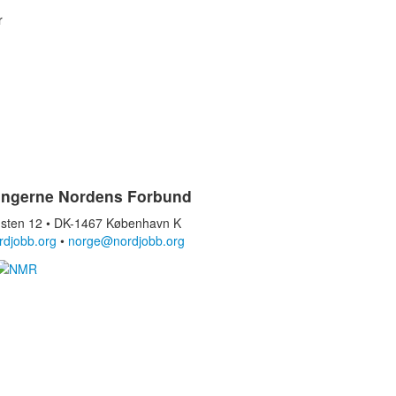
r
ingerne Nordens Forbund
sten 12 • DK-1467 København K
rdjobb.org
•
norge@nordjobb.org