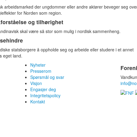
disk arbeidsmarked der ungdommer eller andre aktører beveger seg ove
ieffekter for Norden som region.
kforståelse og tilhørighet
kandinavisk skal være så stor som mulig i nordisk sammenheng.
nsehindre
rdiske statsborgere å oppholde seg og arbeide eller studere i et annet
s eget land.
Nyheter
Foren
Presserom
Spørsmål og svar
Vandkun
Visjon
info@no
Engasjer deg
Integritetspolicy
Kontakt