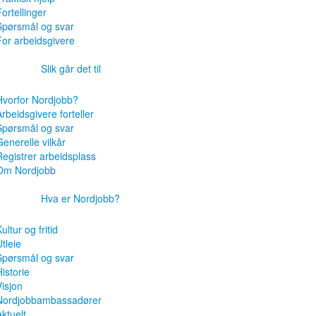
ortellinger
Spørsmål og svar
For arbeidsgivere
Slik går det til
Hvorfor Nordjobb?
Arbeidsgivere forteller
Spørsmål og svar
Generelle vilkår
Registrer arbeidsplass
Om Nordjobb
Hva er Nordjobb?
ultur og fritid
tleie
Spørsmål og svar
istorie
Visjon
Nordjobbambassadører
Aktuelt