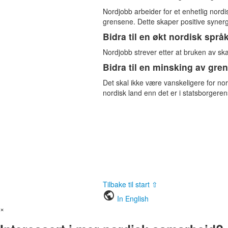
Nordjobb arbeider for et enhetlig nor
grensene. Dette skaper positive synerg
Bidra til en økt nordisk språ
Nordjobb strever etter at bruken av s
Bidra til en minsking av gre
Det skal ikke være vanskeligere for no
nordisk land enn det er i statsborgeren
Tilbake til start ⇧
public
In English
×