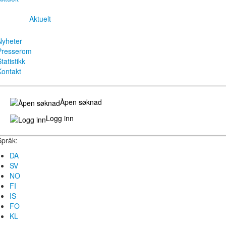
Aktuelt
Nyheter
Presserom
tatistikk
Kontakt
Åpen søknad
Logg inn
Språk:
DA
SV
NO
FI
IS
FO
KL