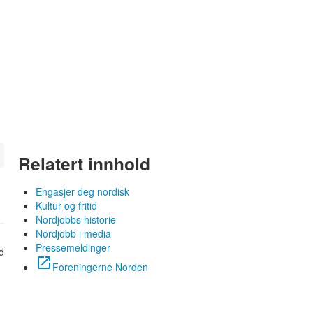
Relatert innhold
Engasjer deg nordisk
Kultur og fritid
Nordjobbs historie
Nordjobb i media
Pressemeldinger
open_in_new
Foreningerne Norden