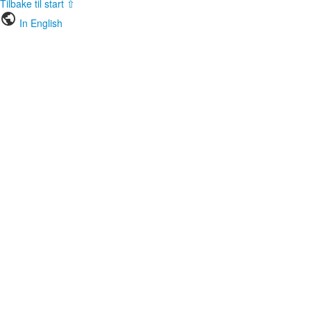
Tilbake til start ⇧
public
In English