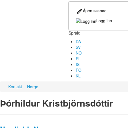
Åpen søknad
Logg inn
Språk:
DA
SV
NO
FI
IS
FO
KL
Kontakt
Norge
Þórhildur Kristbjörnsdóttir